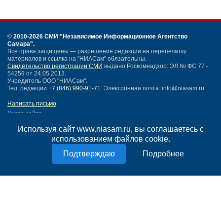
©
2010-2026 СМИ
"Независимое Информационное Агентство
Самара"
.
Все права защищены — разрешение редакции на перепечатку
материалов и ссылка на "НИАСам" обязательны.
Свидетельство регистрации СМИ
выдано Роскомнадзор: ЭЛ № ФС 77 -
54259 от 24.05.2013.
Учредитель ООО "НИАСам".
Тел. редакции
+7 (846) 990-91-71.
Электронная почта: info@niasam.ru
Написать письмо
Карта сайта
Нашли ошибку?
Используя сайт www.niasam.ru, вы соглашаетесь с
Политика конфиденциальности
использованием файлов cookie.
Согласие на обработку персональных данных
18+
Подробнее
НИА Самара - новости Самары сегодня, последние новости Самары
Тольятти и Самарской области