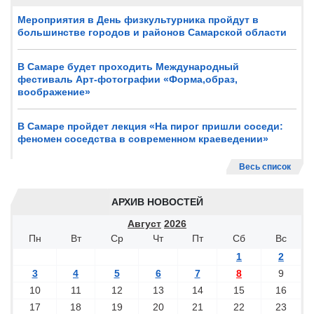
Мероприятия в День физкультурника пройдут в
большинстве городов и районов Самарской области
В Самаре будет проходить Международный
фестиваль Арт-фотографии «Форма,образ,
воображение»
В Самаре пройдет лекция «На пирог пришли соседи:
феномен соседства в современном краеведении»
Весь список
АРХИВ НОВОСТЕЙ
Август
2026
Пн
Вт
Ср
Чт
Пт
Сб
Вс
1
2
3
4
5
6
7
8
9
10
11
12
13
14
15
16
17
18
19
20
21
22
23