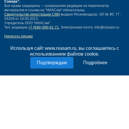
Самара"
.
Все права защищены — разрешение редакции на перепечатку
материалов и ссылка на "НИАСам" обязательны.
Свидетельство регистрации СМИ
выдано Роскомнадзор: ЭЛ № ФС 77 -
54259 от 24.05.2013.
Учредитель ООО "НИАСам".
Тел. редакции
+7 (846) 990-91-71.
Электронная почта: info@niasam.ru
Написать письмо
Карта сайта
Нашли ошибку?
Используя сайт www.niasam.ru, вы соглашаетесь с
Политика конфиденциальности
использованием файлов cookie.
Согласие на обработку персональных данных
Подробнее
18+
НИА Самара - новости Самары сегодня, последние новости Самары
Тольятти и Самарской области
Создание сайта —
mediaidea