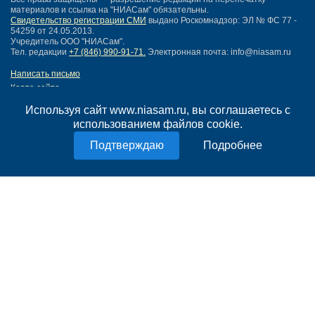
материалов и ссылка на "НИАСам" обязательны.
Свидетельство регистрации СМИ
выдано Роскомнадзор: ЭЛ № ФС 77 -
54259 от 24.05.2013.
Учредитель ООО "НИАСам".
Тел. редакции
+7 (846) 990-91-71.
Электронная почта: info@niasam.ru
Написать письмо
Карта сайта
Нашли ошибку?
Используя сайт www.niasam.ru, вы соглашаетесь с
Политика конфиденциальности
использованием файлов cookie.
Согласие на обработку персональных данных
18+
Подробнее
НИА Самара - новости Самары сегодня, последние новости Самары
Тольятти и Самарской области
Создание сайта —
mediaidea