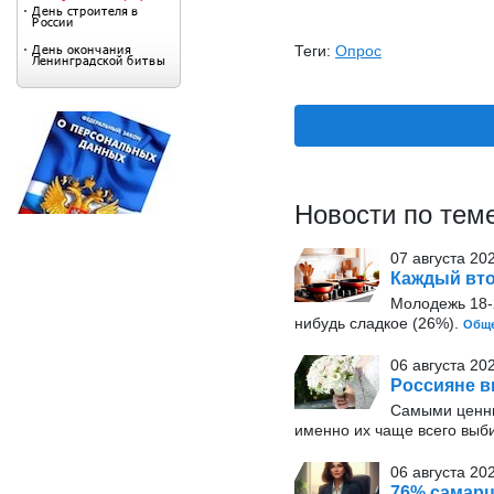
Теги:
Опрос
Новости по тем
07 августа 20
Каждый вто
Молодежь 18-2
нибудь сладкое (26%).
Обще
06 августа 20
Россияне в
Самыми ценн
именно их чаще всего выб
06 августа 202
76% самарц