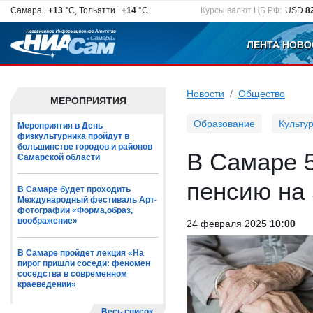
Самара
+13
°C, Тольятти
+14
°C
Курсы валют ЦБ РФ:
USD
8
ЛЕНТА НОВО
Новости
Общество
МЕРОПРИЯТИЯ
Образование
Культу
Мероприятия в День
физкультурника пройдут в
большинстве городов и районов
В Самаре 
Самарской области
пенсию на
В Самаре будет проходить
Международный фестиваль Арт-
фотографии «Форма,образ,
воображение»
24 февраля 2025
10:00
В Самаре пройдет лекция «На
пирог пришли соседи: феномен
соседства в современном
краеведении»
Весь список