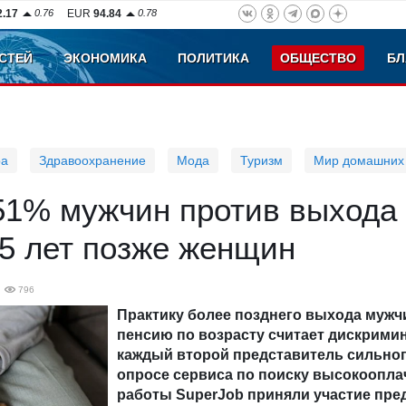
2.17
0.76
EUR
94.84
0.78
СТЕЙ
ЭКОНОМИКА
ПОЛИТИКА
ОБЩЕСТВО
БЛ
ра
Здравоохранение
Мода
Туризм
Мир домашних
51% мужчин против выхода
 5 лет позже женщин
796
Практику более позднего выхода мужч
пенсию по возрасту считает дискрим
каждый второй представитель сильног
опросе сервиса по поиску высокоопл
работы SuperJob приняли участие пре