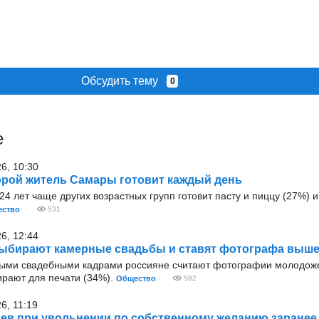
Обсудить тему
0
е
26, 10:30
рой житель Самары готовит каждый день
4 лет чаще других возрастных групп готовит пасту и пиццу (27%) и 
ство
531
26, 12:44
ыбирают камерные свадьбы и ставят фотографа выше
ыми свадебными кадрами россияне считают фотографии молодож
ирают для печати (34%).
Общество
582
6, 11:19
ев при увольнении по собственному желанию заранее