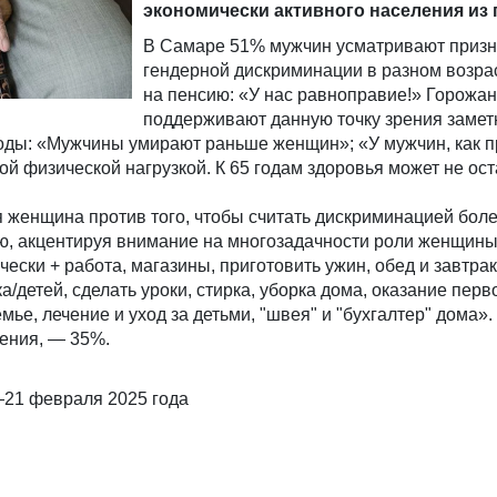
экономически активного населения из 
В Самаре 51% мужчин усматривают призн
гендерной дискриминации в разном возра
на пенсию: «У нас равноправие!» Горожан
поддерживают данную точку зрения замет
воды: «Мужчины умирают раньше женщин»; «У мужчин, как п
ой физической нагрузкой. К 65 годам здоровья может не ост
 женщина против того, чтобы считать дискриминацией бол
ю, акцентируя внимание на многозадачности роли женщины
ски + работа, магазины, приготовить ужин, обед и завтрак
/детей, сделать уроки, стирка, уборка дома, оказание перв
ье, лечение и уход за детьми, "швея" и "бухгалтер" дома».
ения, — 35%.
21 февраля 2025 года