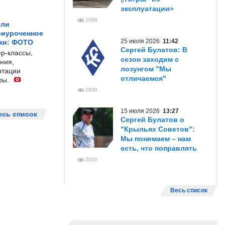
эксплуатации»
1098
ели
риуроченное
25 июля 2026
11:42
жи: ФОТО
Сергей Булатов: В
р-классы,
сезон заходим с
ния,
лозунгом "Мы
нтации
отличаемся"
ры.
1830
15 июля 2026
13:27
есь список
Сергей Булатов о
"Крыльях Советов":
Мы понимаем – нам
есть, что поправлять
2020
Весь список