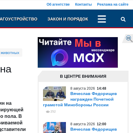
Об агентстве
Контакты
Реклама на сайте
АГОУСТРОЙСТВО
ЗАКОН И ПОРЯДОК
 животных
 на
В ЦЕНТРЕ ВНИМАНИЯ
8 августа 2026
14:48
Вячеслав Федорищев
награжден Почетной
ин на
грамотой Минобороны России
инирующей
252
о пола. В
ачиваемой
8 августа 2026
12:00
дставители
Вячеслав Федорищев