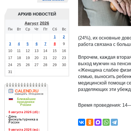
АРХИВ НОВОСТЕЙ
Август
2026
Пн
Вт
Ср
Чт
Пт
Сб
Вс
1
2
(24%), их основные до
3
4
5
6
7
8
9
работа связана с больш
10
11
12
13
14
15
16
Впрочем, каждая вторая
17
18
19
20
21
22
23
выход мужчин на пенси
24
25
26
27
28
29
30
«Женщина слабее физиче
31
семью, выносить ребенка
медицинской помощи сем
разделяющих эти убежд
Время проведения: 14—