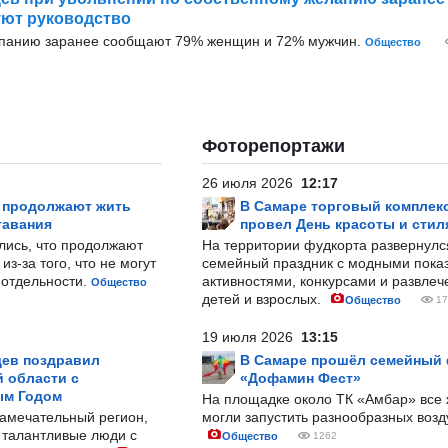
ют руководство
мпанию заранее сообщают 79% женщин и 72% мужчин.
Общество
Фоторепортажи
26 июля 2026
12:17
р продолжают жить
В Самаре торговый комплек
тавания
провел День красоты и стил
лись, что продолжают
На территории фудкорта развернул
з-за того, что не могут
семейный праздник с модными показ
-отдельности.
активностями, конкурсами и развле
Общество
детей и взрослых.
Общество
17
19 июля 2026
13:15
ев поздравил
В Самаре прошёл семейный
 области с
«Дофамин Фест»
ым Годом
На площадке около ТК «Амбар» вс
замечательный регион,
могли запустить разнообразных воз
 талантливые люди с
Общество
1262