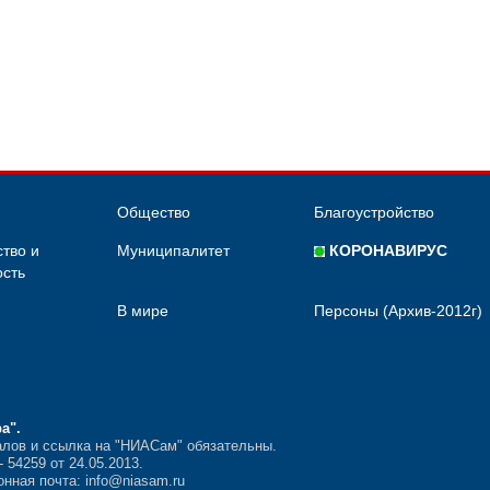
Общество
Благоустройство
тво и
Муниципалитет
КОРОНАВИРУС
сть
В мире
Персоны (Архив-2012г)
ра"
.
лов и ссылка на "НИАСам" обязательны.
54259 от 24.05.2013.
нная почта: info@niasam.ru