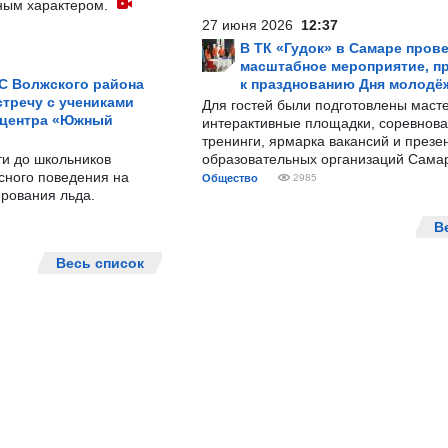
ным характером.
27 июня 2026
12:37
В ТК «Гудок» в Самаре пров
масштабное мероприятие, п
С Волжского района
к празднованию Дня молодё
тречу с учениками
Для гостей были подготовлены масте
 центра «Южный
интерактивные площадки, соревнова
тренинги, ярмарка вакансий и презе
ти до школьников
образовательных организаций Сама
сного поведения на
Общество
2985
рования льда.
В
Весь список