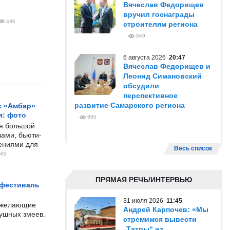
Вячеслав Федорищев
вручил госнаграды
496
строителям региона
849
6 августа 2026
20:47
Вячеслав Федорищев и
Леонид Симановский
обсудили
перспективное
развитие Самарского региона
с «Амбар»
я: фото
950
ся большой
ами, бьюти-
чениями для
Весь список
45
ПРЯМАЯ РЕЧЬ/ИНТЕРВЬЮ
 фестиваль
31 июля 2026
11:45
е желающие
Андрей Карпочев: «Мы
душных змеев.
стремимся вывести
„Татры“ из