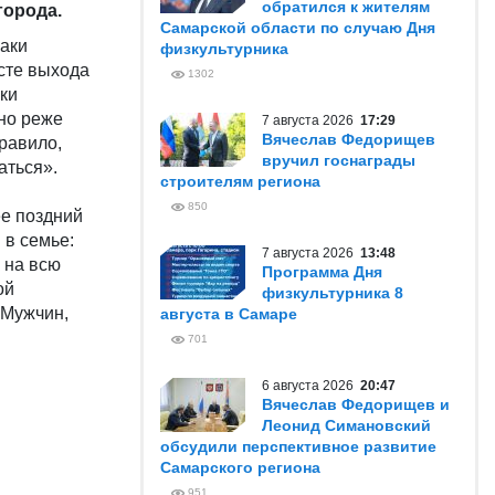
обратился к жителям
города.
Самарской области по случаю Дня
аки
физкультурника
сте выхода
1302
ки
но реже
7 августа 2026
17:29
Вячеслав Федорищев
равило,
вручил госнаграды
аться».
строителям региона
850
ее поздний
 в семье:
7 августа 2026
13:48
 на всю
Программа Дня
ой
физкультурника 8
 Мужчин,
августа в Самаре
701
6 августа 2026
20:47
Вячеслав Федорищев и
Леонид Симановский
обсудили перспективное развитие
Самарского региона
951