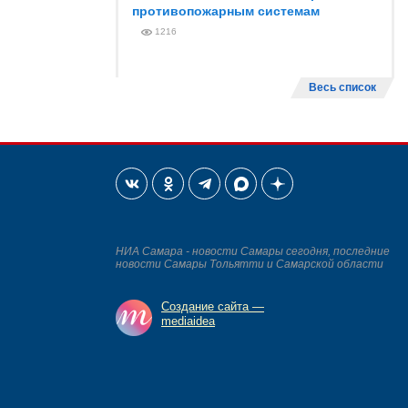
противопожарным системам
1216
Весь список
НИА Самара - новости Самары сегодня, последние
новости Самары Тольятти и Самарской области
Создание сайта —
mediaidea