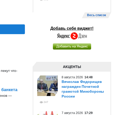
Весь список
Добавь себе виджет!
АКЦЕНТЫ
пекут что-
8 августа 2026
14:48
Вячеслав Федорищев
награжден Почетной
 банкета
грамотой Минобороны
енов —
России
247
7 августа 2026
17:29