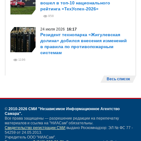
вошел в топ-10 национального
рейтинга «ТехУспех-2026»
958
24 июля 2026
16:17
Резидент технопарка «Жигулевская
долина» добился внесения изменений
в правила по противопожарным
системам
1196
Весь список
©
2010-2026 СМИ
"Независимое Информационное Агентство
Самара"
.
Все права защищены — разрешение редакции на перепечатку
материалов и ссылка на "НИАСам" обязательны.
Свидетельство регистрации СМИ
выдано Роскомнадзор: ЭЛ № ФС 77 -
54259 от 24.05.2013.
Учредитель ООО "НИАСам".