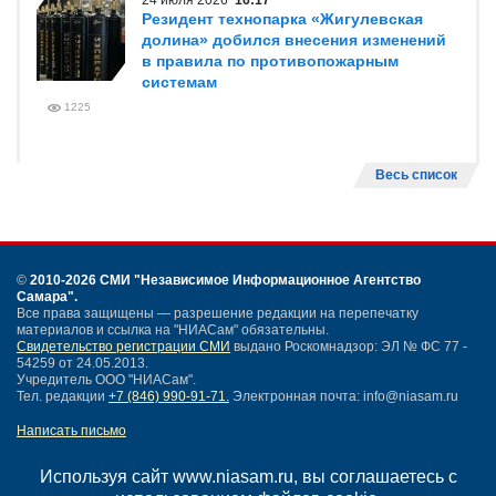
24 июля 2026
16:17
Резидент технопарка «Жигулевская
долина» добился внесения изменений
в правила по противопожарным
системам
1225
Весь список
©
2010-2026 СМИ
"Независимое Информационное Агентство
Самара"
.
Все права защищены — разрешение редакции на перепечатку
материалов и ссылка на "НИАСам" обязательны.
Свидетельство регистрации СМИ
выдано Роскомнадзор: ЭЛ № ФС 77 -
54259 от 24.05.2013.
Учредитель ООО "НИАСам".
Тел. редакции
+7 (846) 990-91-71.
Электронная почта: info@niasam.ru
Написать письмо
Карта сайта
Нашли ошибку?
Используя сайт www.niasam.ru, вы соглашаетесь с