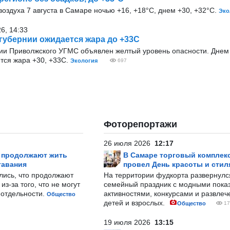
оздуха 7 августа в Самаре ночью +16, +18°С, днем +30, +32°С.
Эко
26, 14:33
 губернии ожидается жара до +33С
и Приволжского УГМС объявлен желтый уровень опасности. Днем 7
тся жара +30, +33С.
Экология
697
Фоторепортажи
26 июля 2026
12:17
р продолжают жить
В Самаре торговый комплек
тавания
провел День красоты и стил
лись, что продолжают
На территории фудкорта развернул
з-за того, что не могут
семейный праздник с модными показ
-отдельности.
активностями, конкурсами и развле
Общество
детей и взрослых.
Общество
17
19 июля 2026
13:15