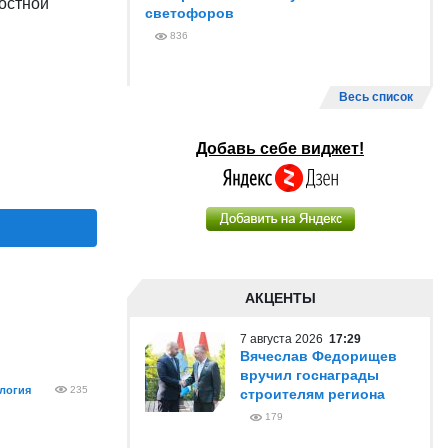
остной
светофоров
836
Весь список
Добавь себе виджет!
АКЦЕНТЫ
7 августа 2026
17:29
Вячеслав Федорищев
вручил госнаграды
логия
235
строителям региона
179