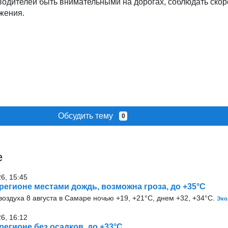
водителей быть внимательными на дорогах, соблюдать скор
жения.
Обсудить тему
0
е
26, 15:45
 регионе местами дождь, возможна гроза, до +35°С
оздуха 8 августа в Самаре ночью +19, +21°С, днем +32, +34°С.
Эко
26, 16:12
 регионе без осадков, до +33°С