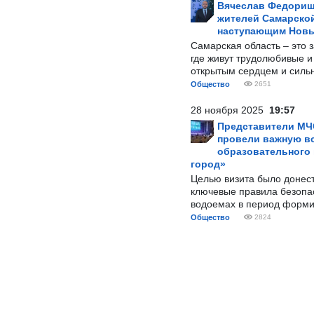
Вячеслав Федорищ
жителей Самарской
наступающим Нов
Самарская область – это 
где живут трудолюбивые и
открытым сердцем и силь
Общество
2651
28 ноября 2025
19:57
Представители МЧ
провели важную вс
образовательного
город»
Целью визита было донес
ключевые правила безопа
водоемах в период форми
Общество
2824