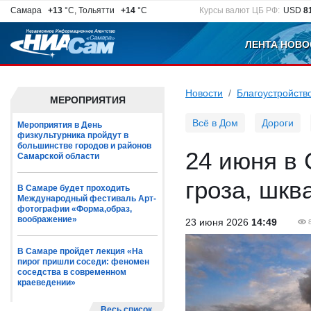
Самара
+13
°C, Тольятти
+14
°C
Курсы валют ЦБ РФ:
USD
8
ЛЕНТА НОВО
Новости
Благоустройств
МЕРОПРИЯТИЯ
Всё в Дом
Дороги
Мероприятия в День
физкультурника пройдут в
большинстве городов и районов
24 июня в
Самарской области
гроза, шкв
В Самаре будет проходить
Международный фестиваль Арт-
фотографии «Форма,образ,
воображение»
23 июня 2026
14:49
В Самаре пройдет лекция «На
пирог пришли соседи: феномен
соседства в современном
краеведении»
Весь список