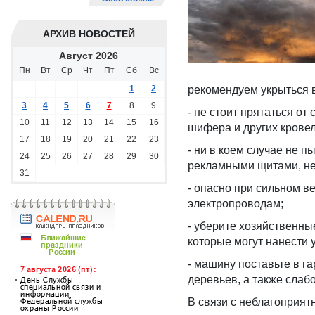
АРХИВ НОВОСТЕЙ
Август
2026
Пн
Вт
Ср
Чт
Пт
Сб
Вс
1
2
рекомендуем укрыться 
3
4
5
6
7
8
9
- не стоит прятаться от
10
11
12
13
14
15
16
шифера и других крове
17
18
19
20
21
22
23
- ни в коем случае не 
24
25
26
27
28
29
30
рекламными щитами, не
31
- опасно при сильном в
электропроводам;
- уберите хозяйственны
которые могут нанести
- машину поставьте в г
деревьев, а также слаб
В связи с неблагоприя