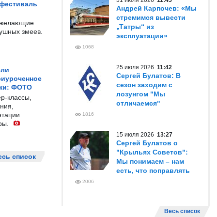
31 июля 2026
11:45
 фестиваль
Андрей Карпочев: «Мы
стремимся вывести
е желающие
„Татры“ из
душных змеев.
эксплуатации»
1068
25 июля 2026
11:42
ели
Сергей Булатов: В
риуроченное
сезон заходим с
жи: ФОТО
лозунгом "Мы
р-классы,
отличаемся"
ния,
нтации
1816
ры.
15 июля 2026
13:27
Сергей Булатов о
"Крыльях Советов":
есь список
Мы понимаем – нам
есть, что поправлять
2006
Весь список