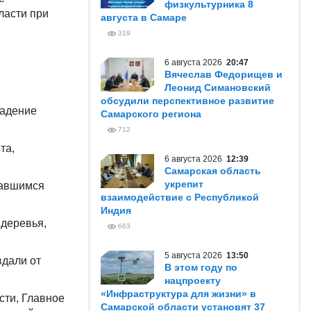
физкультурника 8
ласти при
августа в Самаре
319
6 августа 2026
20:47
Вячеслав Федорищев и
Леонид Симановский
обсудили перспективное развитие
падение
Самарского региона
712
та,
6 августа 2026
12:39
Самарская область
укрепит
вавшимся
взаимодействие с Республикой
Индия
 деревья,
663
5 августа 2026
13:50
вдали от
В этом году по
нацпроекту
«Инфраструктура для жизни» в
сти, Главное
Самарской области установят 37