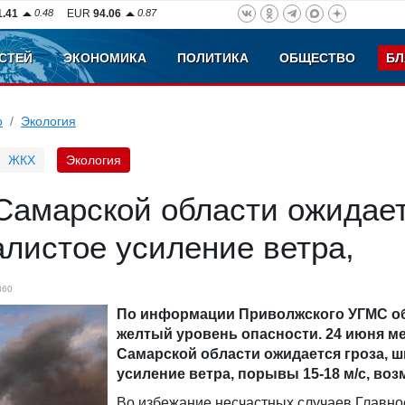
1.41
0.48
EUR
94.06
0.87
СТЕЙ
ЭКОНОМИКА
ПОЛИТИКА
ОБЩЕСТВО
БЛ
о
Экология
ЖКХ
Экология
 Самарской области ожидае
алистое усиление ветра,
860
По информации Приволжского УГМС о
желтый уровень опасности. 24 июня м
Самарской области ожидается гроза, 
усиление ветра, порывы 15-18 м/с, воз
Во избежание несчастных случаев Главно