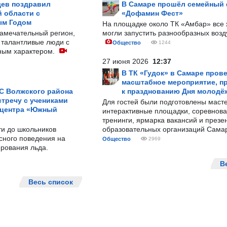
ев поздравил
В Самаре прошёл семейный
 области с
«Дофамин Фест»
ым Годом
На площадке около ТК «Амбар» вс
замечательный регион,
могли запустить разнообразных воз
 талантливые люди с
Общество
1244
ным характером.
27 июня 2026
12:37
В ТК «Гудок» в Самаре пров
масштабное мероприятие, п
С Волжского района
к празднованию Дня молодё
тречу с учениками
Для гостей были подготовлены масте
 центра «Южный
интерактивные площадки, соревнова
тренинги, ярмарка вакансий и презе
ти до школьников
образовательных организаций Сама
сного поведения на
Общество
2969
рования льда.
В
Весь список