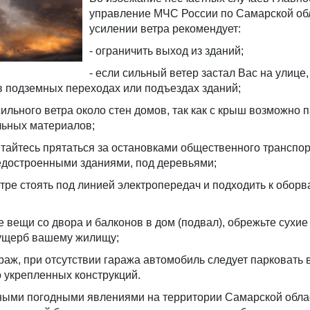
управление МЧС России по Самарской об
усилении ветра рекомендует:
- ограничить выход из зданий;
- если сильный ветер застал Вас на улице,
в подземных переходах или подъездах зданий;
 сильного ветра около стен домов, так как с крыш возможно 
льных материалов;
пытайтесь прятаться за остановками общественного транспор
достроенными зданиями, под деревьями;
етре стоять под линией электропередач и подходить к обор
е вещи со двора и балконов в дом (подвал), обрежьте сухие
 ущерб вашему жилищу;
араж, при отсутствии гаража автомобиль следует парковать 
о укрепленных конструкций.
тными погодными явлениями на территории Самарской обла