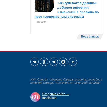
«Жигулевская долина»
добился внесения
изменений в правила по
противопожарным системам
1204
Весь список
НИА Самара - новости Самары сегодня, последние
новости Самары Тольятти и Самарской области
Создание сайта —
mediaidea