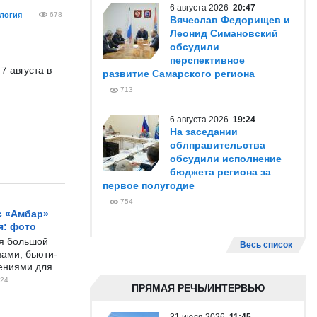
6 августа 2026
20:47
логия
678
Вячеслав Федорищев и
Леонид Симановский
обсудили
перспективное
 августа в
развитие Самарского региона
713
6 августа 2026
19:24
На заседании
облправительства
обсудили исполнение
бюджета региона за
первое полугодие
754
с «Амбар»
я: фото
ся большой
Весь список
ами, бьюти-
чениями для
24
ПРЯМАЯ РЕЧЬ/ИНТЕРВЬЮ