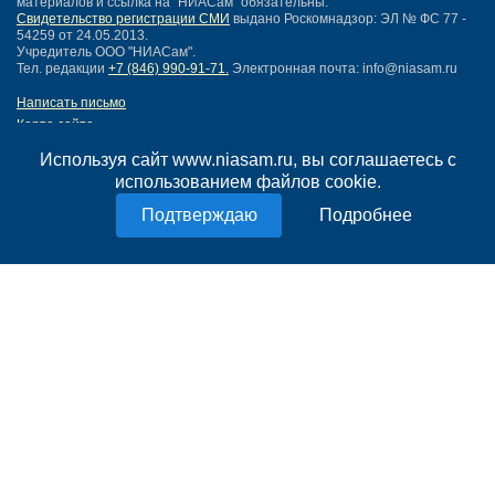
материалов и ссылка на "НИАСам" обязательны.
Свидетельство регистрации СМИ
выдано Роскомнадзор: ЭЛ № ФС 77 -
54259 от 24.05.2013.
Учредитель ООО "НИАСам".
Тел. редакции
+7 (846) 990-91-71.
Электронная почта: info@niasam.ru
Написать письмо
Карта сайта
Нашли ошибку?
Используя сайт www.niasam.ru, вы соглашаетесь с
Политика конфиденциальности
использованием файлов cookie.
Согласие на обработку персональных данных
18+
Подробнее
НИА Самара - новости Самары сегодня, последние новости Самары
Тольятти и Самарской области
Создание сайта —
mediaidea