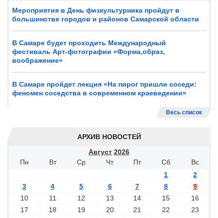
Мероприятия в День физкультурника пройдут в
большинстве городов и районов Самарской области
В Самаре будет проходить Международный
фестиваль Арт-фотографии «Форма,образ,
воображение»
В Самаре пройдет лекция «На пирог пришли соседи:
феномен соседства в современном краеведении»
Весь список
АРХИВ НОВОСТЕЙ
Август
2026
Пн
Вт
Ср
Чт
Пт
Сб
Вс
1
2
3
4
5
6
7
8
9
10
11
12
13
14
15
16
17
18
19
20
21
22
23