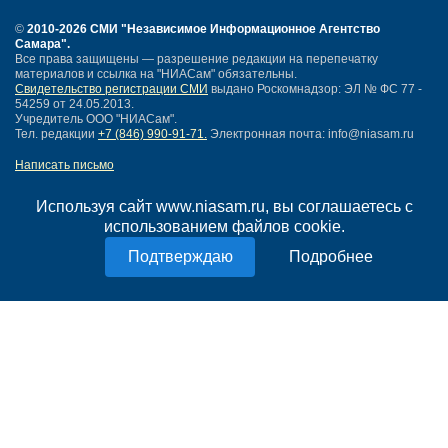
©
2010-2026 СМИ
"Независимое Информационное Агентство
Самара"
.
Все права защищены — разрешение редакции на перепечатку
материалов и ссылка на "НИАСам" обязательны.
Свидетельство регистрации СМИ
выдано Роскомнадзор: ЭЛ № ФС 77 -
54259 от 24.05.2013.
Учредитель ООО "НИАСам".
Тел. редакции
+7 (846) 990-91-71.
Электронная почта: info@niasam.ru
Написать письмо
Карта сайта
Нашли ошибку?
Используя сайт www.niasam.ru, вы соглашаетесь с
Политика конфиденциальности
использованием файлов cookie.
Согласие на обработку персональных данных
Подробнее
18+
НИА Самара - новости Самары сегодня, последние новости Самары
Тольятти и Самарской области
Создание сайта —