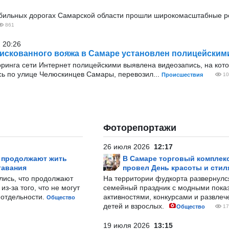
обильных дорогах Самарской области прошли широкомасштабные 
861
 20:26
искованного вояжа в Самаре установлен полицейским
оринга сети Интернет полицейскими выявлена видеозапись, на кот
аясь по улице Челюскинцев Самары, перевозил...
Происшествия
10
Фоторепортажи
26 июля 2026
12:17
р продолжают жить
В Самаре торговый комплек
тавания
провел День красоты и стил
лись, что продолжают
На территории фудкорта развернул
з-за того, что не могут
семейный праздник с модными показ
-отдельности.
активностями, конкурсами и развле
Общество
детей и взрослых.
Общество
17
19 июля 2026
13:15