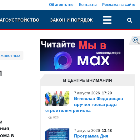
Об агентстве
Контакты
Реклама на сайте
АГОУСТРОЙСТВО
ЗАКОН И ПОРЯДОК
 животных
м
В ЦЕНТРЕ ВНИМАНИЯ
7 августа 2026
17:29
Вячеслав Федорищев
вручил госнаграды
строителям региона
626
и
ния,
7 августа 2026
13:48
дома в
Программа Дня