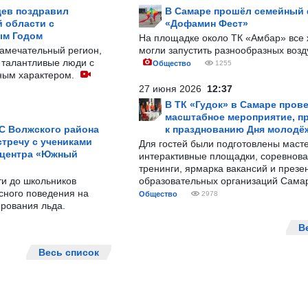
ев поздравил
В Самаре прошёл семейный
 области с
«Дофамин Фест»
ым Годом
На площадке около ТК «Амбар» вс
замечательный регион,
могли запустить разнообразных воз
 талантливые люди с
Общество
1255
ным характером.
27 июня 2026
12:37
В ТК «Гудок» в Самаре пров
масштабное мероприятие, п
С Волжского района
к празднованию Дня молодё
тречу с учениками
Для гостей были подготовлены масте
 центра «Южный
интерактивные площадки, соревнова
тренинги, ярмарка вакансий и презе
ти до школьников
образовательных организаций Сама
сного поведения на
Общество
2978
рования льда.
В
Весь список