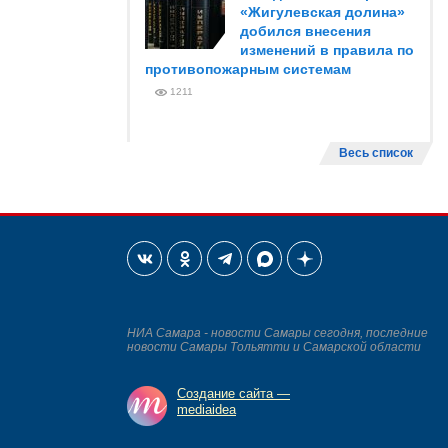
«Жигулевская долина»
добился внесения
изменений в правила по
противопожарным системам
1211
Весь список
НИА Самара - новости Самары сегодня, последние
новости Самары Тольятти и Самарской области
Создание сайта —
mediaidea