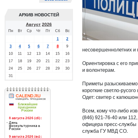
АРХИВ НОВОСТЕЙ
Август
2026
Пн
Вт
Ср
Чт
Пт
Сб
Вс
1
2
3
4
5
6
7
8
9
несовершеннолетних и 
10
11
12
13
14
15
16
17
18
19
20
21
22
23
Ориентировка с его пр
24
25
26
27
28
29
30
и волонтерам.
31
Приметы разыскиваемого
короткие светло-русого 
Одет: свитер с капюшон
Всем, кому что-либо из
(846) 921-76-40 или 11
офицера пресс-службы Г
служба ГУ МВД СО.