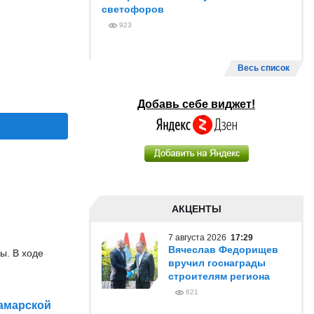
светофоров
923
Весь список
Добавь себе виджет!
АКЦЕНТЫ
7 августа 2026
17:29
Вячеслав Федорищев
ы. В ходе
вручил госнаграды
строителям региона
621
амарской