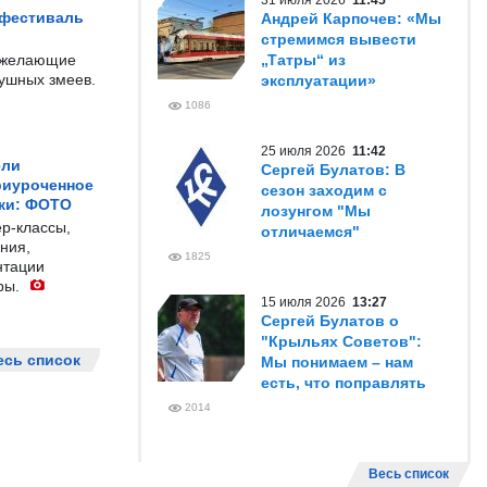
31 июля 2026
11:45
 фестиваль
Андрей Карпочев: «Мы
стремимся вывести
е желающие
„Татры“ из
душных змеев.
эксплуатации»
1086
25 июля 2026
11:42
ели
Сергей Булатов: В
риуроченное
сезон заходим с
жи: ФОТО
лозунгом "Мы
р-классы,
отличаемся"
ния,
1825
нтации
ры.
15 июля 2026
13:27
Сергей Булатов о
"Крыльях Советов":
есь список
Мы понимаем – нам
есть, что поправлять
2014
Весь список