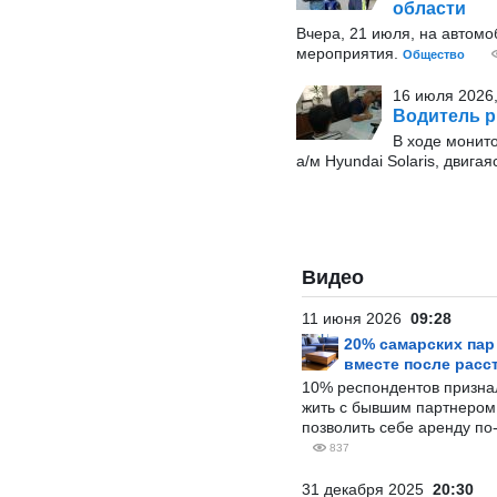
области
Вчера, 21 июля, на автом
мероприятия.
Общество
16 июля 2026,
Водитель р
В ходе монит
а/м Hyundai Solaris, двиг
Видео
11 июня 2026
09:28
20% самарских па
вместе после расс
10% респондентов призна
жить с бывшим партнером и
позволить себе аренду по
837
31 декабря 2025
20:30