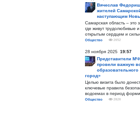
Вячеслав Федорищ
жителей Самарской
наступающим Нов
Самарская область – это 
где живут трудолюбивые и
открытым сердцем и силь
Общество
2652
28 ноября 2025
19:57
Представители МЧ
провели важную вс
образовательного
город»
Целью визита было донес
ключевые правила безопа
водоемах в период форми
Общество
2826