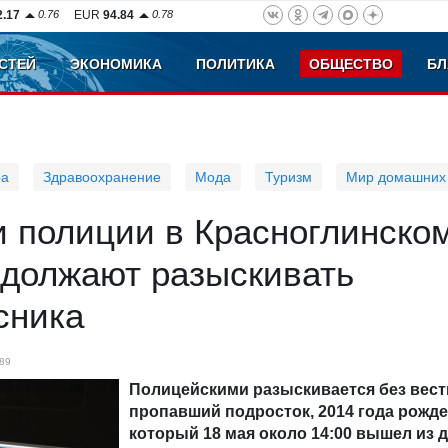
2.17
0.76
EUR
94.84
0.78
СТЕЙ
ЭКОНОМИКА
ПОЛИТИКА
ОБЩЕСТВО
БЛ
ра
Здравоохранение
Мода
Туризм
Мир домашних
и полиции в Красноглинско
одолжают разыскивать
сника
89
Полицейскими разыскивается без вест
пропавший подросток, 2014 года рожде
который 18 мая около 14:00 вышел из 