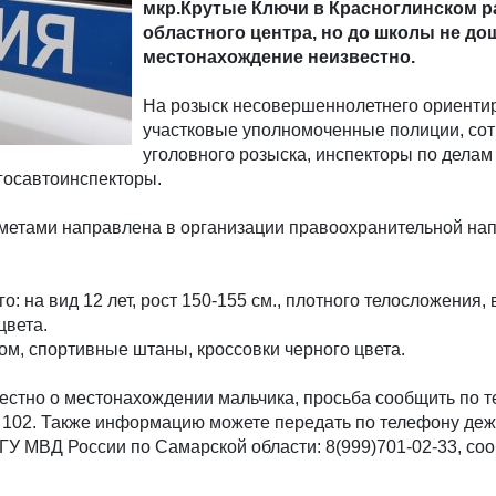
мкр.Крутые Ключи в Красноглинском р
областного центра, но до школы не дош
местонахождение неизвестно.
На розыск несовершеннолетнего ориент
участковые уполномоченные полиции, сот
уголовного розыска, инспекторы по делам
госавтоинспекторы.
иметами направлена в организации правоохранительной на
: на вид 12 лет, рост 150-155 см., плотного телосложения,
цвета.
ом, спортивные штаны, кроссовки черного цвета.
вестно о местонахождении мальчика, просьба сообщить по 
2, 102. Также информацию можете передать по телефону де
У МВД России по Самарской области: 8(999)701-02-33, соо