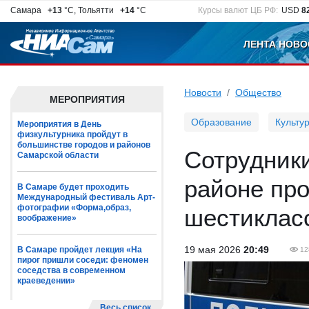
Самара
+13
°C, Тольятти
+14
°C
Курсы валют ЦБ РФ:
USD
8
ЛЕНТА НОВО
Новости
Общество
МЕРОПРИЯТИЯ
Образование
Культу
Мероприятия в День
физкультурника пройдут в
большинстве городов и районов
Сотрудник
Самарской области
районе пр
В Самаре будет проходить
Международный фестиваль Арт-
фотографии «Форма,образ,
шестиклас
воображение»
19 мая 2026
20:49
В Самаре пройдет лекция «На
12
пирог пришли соседи: феномен
соседства в современном
краеведении»
Весь список