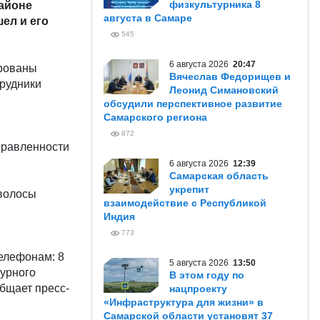
физкультурника 8
айоне
августа в Самаре
ел и его
545
6 августа 2026
20:47
ированы
Вячеслав Федорищев и
рудники
Леонид Симановский
обсудили перспективное развитие
Самарского региона
872
правленности
6 августа 2026
12:39
Самарская область
укрепит
 волосы
взаимодействие с Республикой
Индия
773
телефонам: 8
5 августа 2026
13:50
журного
В этом году по
бщает пресс-
нацпроекту
«Инфраструктура для жизни» в
Самарской области установят 37