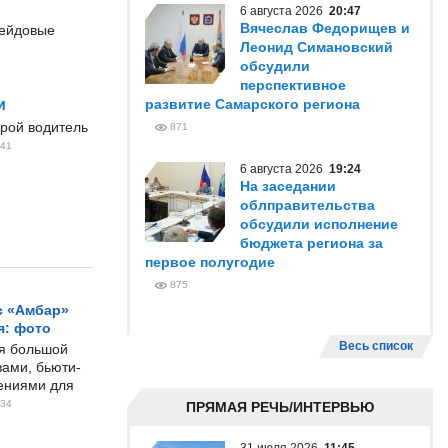
6 августа 2026
20:47
Вячеслав Федорищев и
рейдовые
Леонид Симановский
обсудили
перспективное
и
развитие Самарского региона
орой водитель
871
41
6 августа 2026
19:24
На заседании
облправительства
обсудили исполнение
бюджета региона за
первое полугодие
875
с «Амбар»
я: фото
Весь список
ся большой
ами, бьюти-
чениями для
34
ПРЯМАЯ РЕЧЬ/ИНТЕРВЬЮ