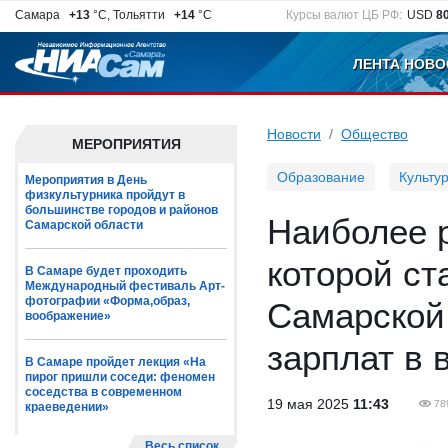
Самара
+13
°C, Тольятти
+14
°C
Курсы валют ЦБ РФ:
USD
8
ЛЕНТА НОВО
Новости
Общество
МЕРОПРИЯТИЯ
Образование
Культу
Мероприятия в День
физкультурника пройдут в
большинстве городов и районов
Наиболее 
Самарской области
которой ст
В Самаре будет проходить
Международный фестиваль Арт-
фотографии «Форма,образ,
Самарской 
воображение»
зарплат в 
В Самаре пройдет лекция «На
пирог пришли соседи: феномен
соседства в современном
19 мая 2025
11:43
78
краеведении»
Весь список