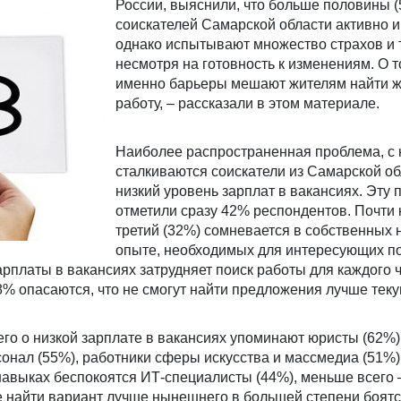
России, выяснили, что больше половины 
соискателей Самарской области активно и
однако испытывают множество страхов и 
несмотря на готовность к изменениям. О т
именно барьеры мешают жителям найти 
работу, – рассказали в этом материале.
Наиболее распространенная проблема, с 
сталкиваются соискатели из Самарской обл
низкий уровень зарплат в вакансиях. Эту 
отметили сразу 42% респондентов. Почти
третий (32%) сомневается в собственных 
опыте, необходимых для интересующих по
арплаты в вакансиях затрудняет поиск работы для каждого 
8% опасаются, что не смогут найти предложения лучше тек
его о низкой зарплате в вакансиях упоминают юристы (62%)
нал (55%), работники сферы искусства и массмедиа (51%)
навыках беспокоятся ИТ-специалисты (44%), меньше всего 
е найти вариант лучше нынешнего в большей степени боят