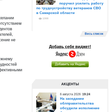
поручил усилить работу
по трудоустройству ветеранов СВО
в Самарской области
желании
1068
отсутствием
дентов
Весь список
ателей,
сение не
Добавь себе виджет!
режнему
рудностей
ффективными
АКЦЕНТЫ
6 августа 2026
19:24
На заседании
облправительства
обсудили исполнение