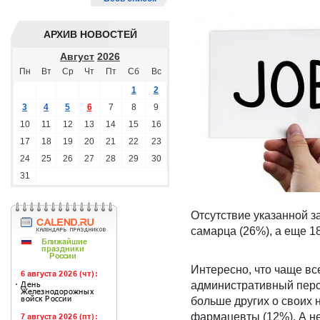
АРХИВ НОВОСТЕЙ
Август
2026
Пн
Вт
Ср
Чт
Пт
Сб
Вс
1
2
3
4
5
6
7
8
9
10
11
12
13
14
15
16
17
18
19
20
21
22
23
24
25
26
27
28
29
30
31
Отсутствие указанной з
самарца (26%), а еще 1
Интересно, что чаще вс
административный персо
больше других о своих 
фармацевты (12%). А н