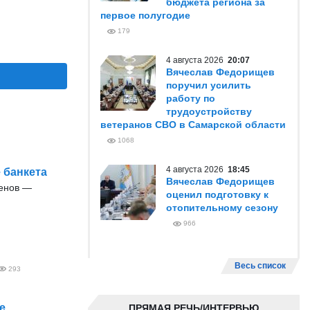
бюджета региона за
первое полугодие
179
4 августа 2026
20:07
Вячеслав Федорищев
поручил усилить
работу по
трудоустройству
ветеранов СВО в Самарской области
1068
4 августа 2026
18:45
 банкета
Вячеслав Федорищев
енов —
оценил подготовку к
отопительному сезону
966
Весь список
293
е
ПРЯМАЯ РЕЧЬ/ИНТЕРВЬЮ