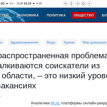
0.93
-0.2
EUR
93.19
-0.39
СТЕЙ
ЭКОНОМИКА
ПОЛИТИКА
ОБЩЕСТВО
БЛ
ра
Здравоохранение
Мода
Туризм
Мир домашних
распространенная проблема
алкиваются соискатели из
области, – это низкий уров
вакансиях
9
Аналитики
hh.ru
, платформы онлайн-рекру