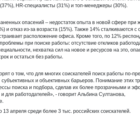
(37%), HR-специалисты (31%) и топ-менеджеры (30%).
раненных опасений – недостаток опыта в новой сфере при 
) и отказ из-за возраста (15%). Также 14% сталкиваются с 
страивает расположение офиса. Кроме того, по 12% респон
проблемы при поиске работы: отсутствие откликов работод
ециальности, нехватка сил на новое и ресурсов на это, опа
рок и остаться без работы.
орят о том, что для многих соискателей поиск работы по-п
 субъективных и объективных барьеров. Понимание этих т
ессы поиска и подбора, сделав их более прозрачными и э
к и для работодателей», - говорит Альбина Султанова,
е.
о 13 апреля среди более 3 тыс. российских соискателей.