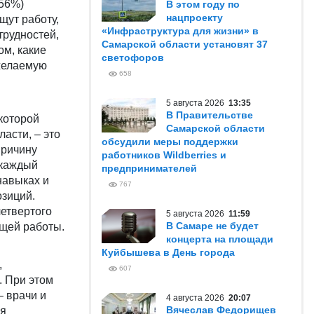
(56%)
В этом году по
нацпроекту
щут работу,
«Инфраструктура для жизни» в
трудностей,
Самарской области установят 37
ом, какие
светофоров
желаемую
658
5 августа 2026
13:35
В Правительстве
которой
Самарской области
асти, – это
обсудили меры поддержки
причину
работников Wildberries и
 каждый
предпринимателей
навыках и
767
зиций.
четвертого
5 августа 2026
11:59
В Самаре не будет
ущей работы.
концерта на площади
Куйбышева в День города
,
607
. При этом
– врачи и
4 августа 2026
20:07
Вячеслав Федорищев
ся