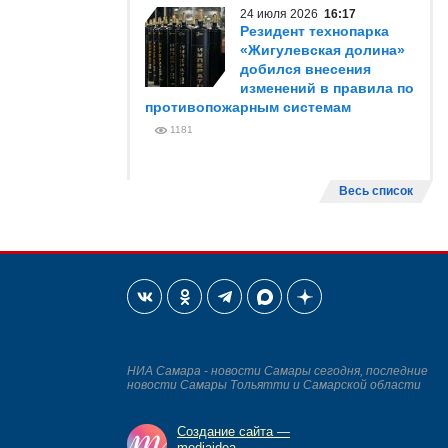
24 июля 2026
16:17
Резидент технопарка
«Жигулевская долина»
добился внесения
изменений в правила по
противопожарным системам
1181
Весь список
НИА Самара - новости Самары сегодня, последние
новости Самары Тольятти и Самарской области
Создание сайта —
mediaidea