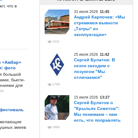
т, что в
31 июля 2026
11:45
Андрей Карпочев: «Мы
стремимся вывести
„Татры“ из
эксплуатации»
1031
25 июля 2026
11:42
Сергей Булатов: В
с «Амбар»
сезон заходим с
я: фото
лозунгом "Мы
ся большой
отличаемся"
ами, бьюти-
1799
чениями для
05
15 июля 2026
13:27
Сергей Булатов о
"Крыльях Советов":
 фестиваль
Мы понимаем – нам
есть, что поправлять
е желающие
душных змеев.
1989