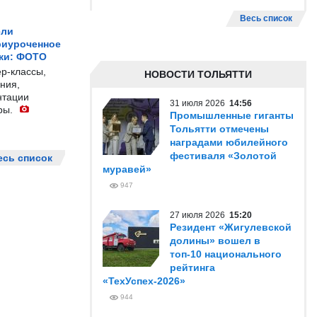
Весь список
ели
риуроченное
жи: ФОТО
р-классы,
НОВОСТИ ТОЛЬЯТТИ
ния,
нтации
31 июля 2026
14:56
ры.
Промышленные гиганты
Тольятти отмечены
наградами юбилейного
фестиваля «Золотой
есь список
муравей»
947
27 июля 2026
15:20
Резидент «Жигулевской
долины» вошел в
топ-10 национального
рейтинга
«ТехУспех-2026»
944