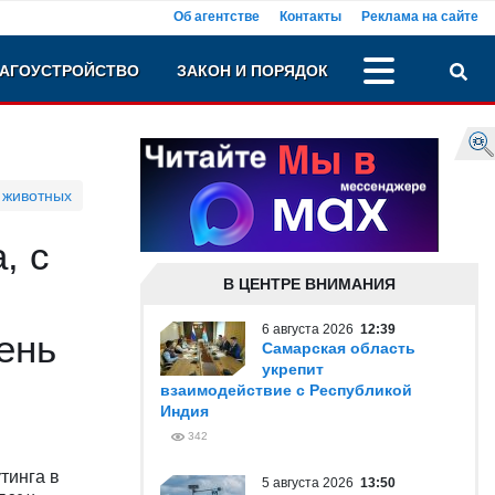
Об агентстве
Контакты
Реклама на сайте
АГОУСТРОЙСТВО
ЗАКОН И ПОРЯДОК
 животных
, с
В ЦЕНТРЕ ВНИМАНИЯ
6 августа 2026
12:39
ень
Самарская область
укрепит
взаимодействие с Республикой
Индия
342
тинга в
5 августа 2026
13:50