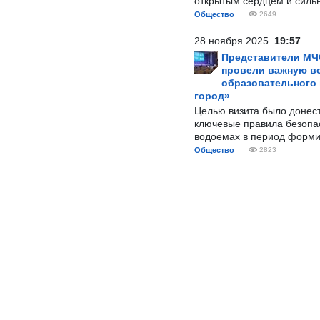
открытым сердцем и силь
Общество
2649
28 ноября 2025
19:57
Представители МЧ
провели важную вс
образовательного
город»
Целью визита было донес
ключевые правила безопа
водоемах в период форми
Общество
2823