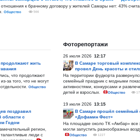
отношения к брачному договору у жителей Самары нет: 43% считаю
н.
Общество
566
Фоторепортажи
26 июля 2026
12:17
р продолжают жить
В Самаре торговый комплек
тавания
провел День красоты и стил
лись, что продолжают
На территории фудкорта развернул
з-за того, что не могут
семейный праздник с модными показ
-отдельности.
активностями, конкурсами и развле
Общество
детей и взрослых.
Общество
17
19 июля 2026
13:15
ев поздравил
В Самаре прошёл семейный
 области с
«Дофамин Фест»
ым Годом
На площадке около ТК «Амбар» вс
замечательный регион,
могли запустить разнообразных воз
 талантливые люди с
Общество
1227