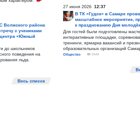
ным характером.
27 июня 2026
12:37
В ТК «Гудок» в Самаре пров
масштабное мероприятие, п
С Волжского района
к празднованию Дня молодё
тречу с учениками
Для гостей были подготовлены масте
 центра «Южный
интерактивные площадки, соревнова
тренинги, ярмарка вакансий и презе
ти до школьников
образовательных организаций Сама
сного поведения на
Общество
2949
рования льда.
В
Весь список