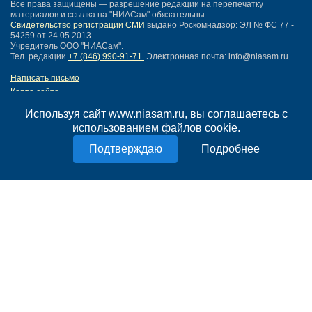
Все права защищены — разрешение редакции на перепечатку
материалов и ссылка на "НИАСам" обязательны.
Свидетельство регистрации СМИ
выдано Роскомнадзор: ЭЛ № ФС 77 -
54259 от 24.05.2013.
Учредитель ООО "НИАСам".
Тел. редакции
+7 (846) 990-91-71.
Электронная почта: info@niasam.ru
Написать письмо
Карта сайта
Нашли ошибку?
Используя сайт www.niasam.ru, вы соглашаетесь с
Политика конфиденциальности
использованием файлов cookie.
Согласие на обработку персональных данных
18+
Подробнее
НИА Самара - новости Самары сегодня, последние новости Самары
Тольятти и Самарской области
Создание сайта —
mediaidea