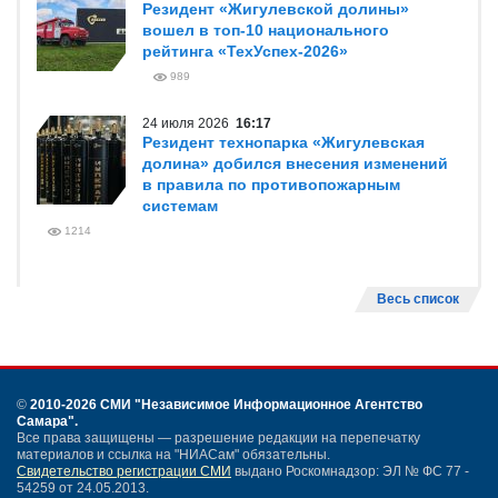
Резидент «Жигулевской долины»
вошел в топ-10 национального
рейтинга «ТехУспех-2026»
989
24 июля 2026
16:17
Резидент технопарка «Жигулевская
долина» добился внесения изменений
в правила по противопожарным
системам
1214
Весь список
©
2010-2026 СМИ
"Независимое Информационное Агентство
Самара"
.
Все права защищены — разрешение редакции на перепечатку
материалов и ссылка на "НИАСам" обязательны.
Свидетельство регистрации СМИ
выдано Роскомнадзор: ЭЛ № ФС 77 -
54259 от 24.05.2013.