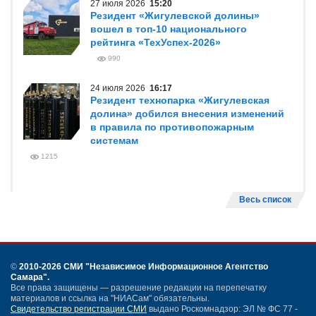
27 июля 2026
15:20
Резидент «Жигулевской долины»
вошел в топ-10 национального
рейтинга «ТехУспех-2026»
990
24 июля 2026
16:17
Резидент технопарка «Жигулевская
долина» добился внесения изменений
в правила по противопожарным
системам
1215
Весь список
©
2010-2026 СМИ
"Независимое Информационное Агентство
Самара"
.
Все права защищены — разрешение редакции на перепечатку
материалов и ссылка на "НИАСам" обязательны.
Свидетельство регистрации СМИ
выдано Роскомнадзор: ЭЛ № ФС 77 -