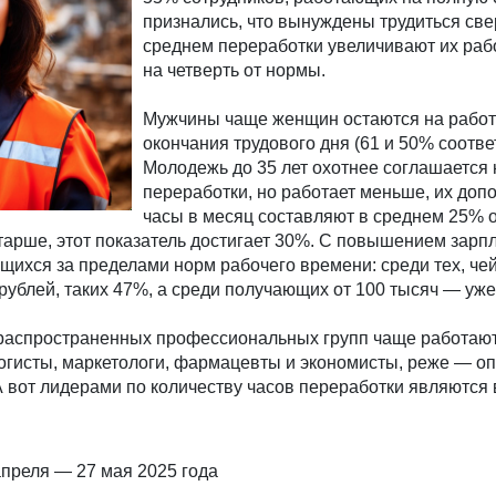
признались, что вынуждены трудиться све
среднем переработки увеличивают их раб
на четверть от нормы.
Мужчины чаще женщин остаются на работ
окончания трудового дня (61 и 50% соотве
Молодежь до 35 лет охотнее соглашается 
переработки, но работает меньше, их до
часы в месяц составляют в среднем 25% о
 старше, этот показатель достигает 30%. С повышением зарп
ящихся за пределами норм рабочего времени: среди тех, че
 рублей, таких 47%, а среди получающих от 100 тысяч — уж
распространенных профессиональных групп чаще работаю
логисты, маркетологи, фармацевты и экономисты, реже — о
А вот лидерами по количеству часов переработки являются 
преля — 27 мая 2025 года