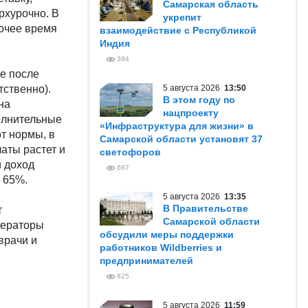
Самарская область
рхурочно. В
укрепит
очее время
взаимодействие с Республикой
Индия
394
е после
тственно).
5 августа 2026
13:50
В этом году по
на
нацпроекту
полнительные
«Инфраструктура для жизни» в
т нормы, в
Самарской области установят 37
латы растет и
светофоров
й доход
687
е 65%.
5 августа 2026
13:35
В Правительстве
т
Самарской области
ператоры
обсудили меры поддержки
врачи и
работников Wildberries и
предпринимателей
825
5 августа 2026
11:59