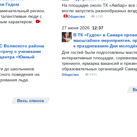
ым Годом
На площадке около ТК «Амбар» вс
замечательный регион,
могли запустить разнообразных воз
 талантливые люди с
Общество
1230
ным характером.
27 июня 2026
12:37
В ТК «Гудок» в Самаре пров
масштабное мероприятие, п
С Волжского района
к празднованию Дня молодё
тречу с учениками
Для гостей были подготовлены масте
 центра «Южный
интерактивные площадки, соревнова
тренинги, ярмарка вакансий и презе
ти до школьников
образовательных организаций Сама
сного поведения на
Общество
2951
рования льда.
В
Весь список