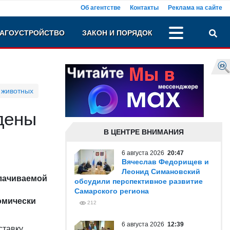
Об агентстве
Контакты
Реклама на сайте
АГОУСТРОЙСТВО
ЗАКОН И ПОРЯДОК
 животных
дены
В ЦЕНТРЕ ВНИМАНИЯ
6 августа 2026
20:47
Вячеслав Федорищев и
Леонид Симановский
плачиваемой
обсудили перспективное развитие
Самарского региона
омически
212
6 августа 2026
12:39
тавку,