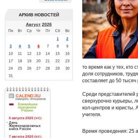
АРХИВ НОВОСТЕЙ
Август
2026
Пн
Вт
Ср
Чт
Пт
Сб
Вс
1
2
3
4
5
6
7
8
9
10
11
12
13
14
15
16
17
18
19
20
21
22
23
то время как у тех, кто
24
25
26
27
28
29
30
доля сотрудников, труд
31
составляет до 50 тысяч
Среди представителей 
сверхурочно курьеры, 
кол-центров и юристы. 
учителя.
Время проведения: 25 а