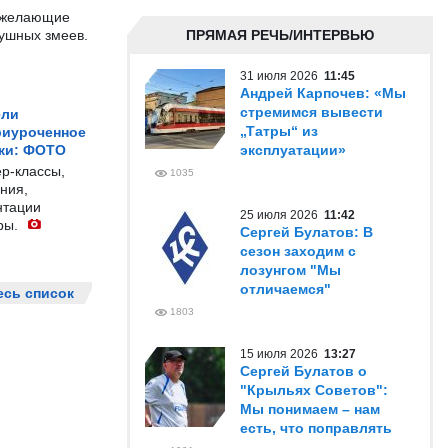
е желающие
душных змеев.
ПРЯМАЯ РЕЧЬ/ИНТЕРВЬЮ
31 июля 2026
11:45
Андрей Карпочев: «Мы
стремимся вывести
ели
„Татры“ из
риуроченное
жи: ФОТО
эксплуатации»
р-классы,
1035
ния,
нтации
25 июля 2026
11:42
ры.
Сергей Булатов: В
сезон заходим с
лозунгом "Мы
отличаемся"
есь список
1803
15 июля 2026
13:27
Сергей Булатов о
"Крыльях Советов":
Мы понимаем – нам
есть, что поправлять