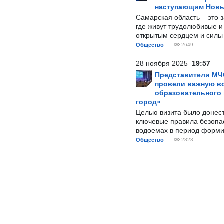
наступающим Нов
Самарская область – это 
где живут трудолюбивые и
открытым сердцем и силь
Общество
2649
28 ноября 2025
19:57
Представители МЧ
провели важную вс
образовательного
город»
Целью визита было донес
ключевые правила безопа
водоемах в период форми
Общество
2823