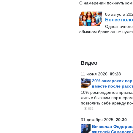
О намерении покинуть ко
05 августа 20
Более поло
Однозначного 
обычном браке он не нуже
Видео
11 июня 2026
09:28
20% самарских па
вместе после расс
10% респондентов призна
жить с бывшим партнером и
позволить себе аренду по
832
31 декабря 2025
20:30
Вячеслав Федорищ
жителей Самарской