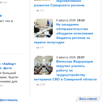
перспективное
318
развитие Самарского региона
212
е
6 августа 2026
19:24
т, что в
На заседании
облправительства
обсудили исполнение
бюджета региона за
первое полугодие
287
4 августа 2026
20:07
Вячеслав Федорищев
с «Амбар»
поручил усилить
я: фото
работу по
ся большой
трудоустройству
ами, бьюти-
ветеранов СВО в Самарской области
чениями для
1085
08
Весь список
 фестиваль