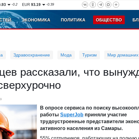
0.93
-0.2
EUR
93.19
-0.39
СТЕЙ
ЭКОНОМИКА
ПОЛИТИКА
ОБЩЕСТВО
БЛ
ра
Здравоохранение
Мода
Туризм
Мир домашних
цев рассказали, что вынуж
сверхурочно
9
В опросе сервиса по поиску высокоо
работы
SuperJob
приняли участие
трудоустроенные представители экон
активного населения из Самары.
55% сотрудников, работающих на полную с