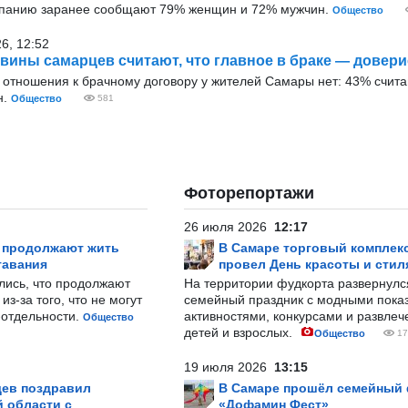
мпанию заранее сообщают 79% женщин и 72% мужчин.
Общество
26, 12:52
вины самарцев считают, что главное в браке — довери
отношения к брачному договору у жителей Самары нет: 43% считаю
н.
Общество
581
Фоторепортажи
26 июля 2026
12:17
р продолжают жить
В Самаре торговый комплек
тавания
провел День красоты и стил
лись, что продолжают
На территории фудкорта развернул
з-за того, что не могут
семейный праздник с модными показ
-отдельности.
активностями, конкурсами и развле
Общество
детей и взрослых.
Общество
17
19 июля 2026
13:15
ев поздравил
В Самаре прошёл семейный
 области с
«Дофамин Фест»