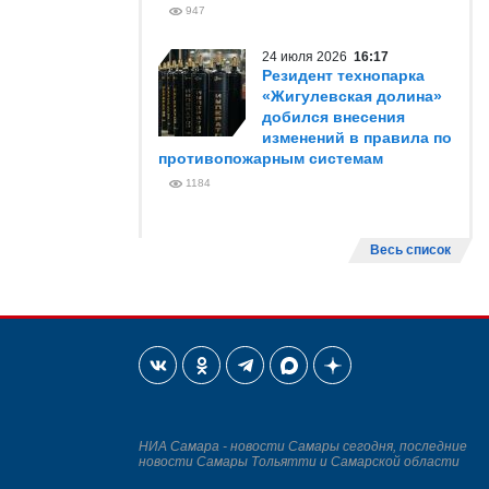
947
24 июля 2026
16:17
Резидент технопарка
«Жигулевская долина»
добился внесения
изменений в правила по
противопожарным системам
1184
Весь список
НИА Самара - новости Самары сегодня, последние
новости Самары Тольятти и Самарской области