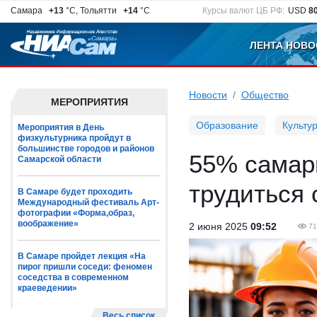
Самара
+13
°C, Тольятти
+14
°C
Курсы валют ЦБ РФ:
USD
8
ЛЕНТА НОВО
Новости
Общество
МЕРОПРИЯТИЯ
Образование
Культу
Мероприятия в День
физкультурника пройдут в
большинстве городов и районов
55% самар
Самарской области
трудиться 
В Самаре будет проходить
Международный фестиваль Арт-
фотографии «Форма,образ,
воображение»
2 июня 2025
09:52
71
В Самаре пройдет лекция «На
пирог пришли соседи: феномен
соседства в современном
краеведении»
Весь список