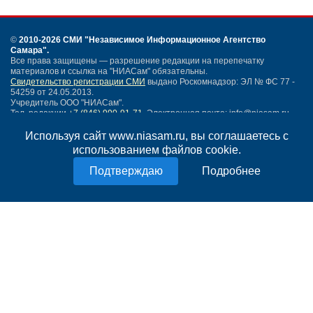
©
2010-2026 СМИ
"Независимое Информационное Агентство
Самара"
.
Все права защищены — разрешение редакции на перепечатку
материалов и ссылка на "НИАСам" обязательны.
Свидетельство регистрации СМИ
выдано Роскомнадзор: ЭЛ № ФС 77 -
54259 от 24.05.2013.
Учредитель ООО "НИАСам".
Тел. редакции
+7 (846) 990-91-71.
Электронная почта: info@niasam.ru
Написать письмо
Используя сайт www.niasam.ru, вы соглашаетесь с
Карта сайта
использованием файлов cookie.
Нашли ошибку?
Подробнее
Политика конфиденциальности
Согласие на обработку персональных данных
18+
НИА Самара - новости Самары сегодня, последние новости Самары
Тольятти и Самарской области