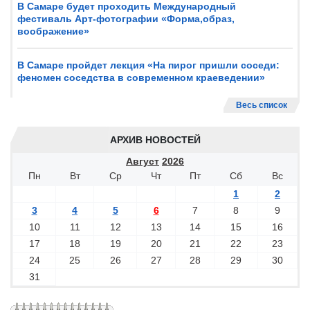
В Самаре будет проходить Международный
фестиваль Арт-фотографии «Форма,образ,
воображение»
В Самаре пройдет лекция «На пирог пришли соседи:
феномен соседства в современном краеведении»
Весь список
АРХИВ НОВОСТЕЙ
Август
2026
Пн
Вт
Ср
Чт
Пт
Сб
Вс
1
2
3
4
5
6
7
8
9
10
11
12
13
14
15
16
17
18
19
20
21
22
23
24
25
26
27
28
29
30
31