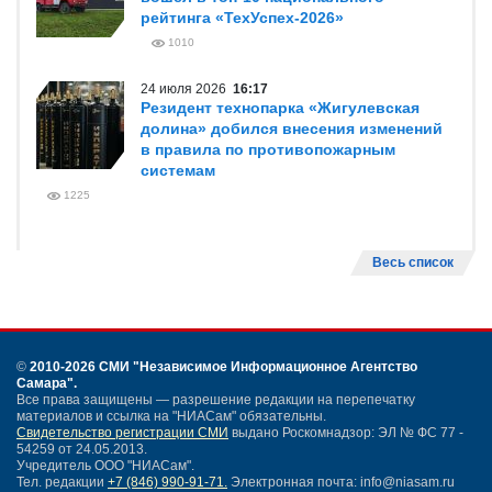
рейтинга «ТехУспех-2026»
1010
24 июля 2026
16:17
Резидент технопарка «Жигулевская
долина» добился внесения изменений
в правила по противопожарным
системам
1225
Весь список
©
2010-2026 СМИ
"Независимое Информационное Агентство
Самара"
.
Все права защищены — разрешение редакции на перепечатку
материалов и ссылка на "НИАСам" обязательны.
Свидетельство регистрации СМИ
выдано Роскомнадзор: ЭЛ № ФС 77 -
54259 от 24.05.2013.
Учредитель ООО "НИАСам".
Тел. редакции
+7 (846) 990-91-71.
Электронная почта: info@niasam.ru