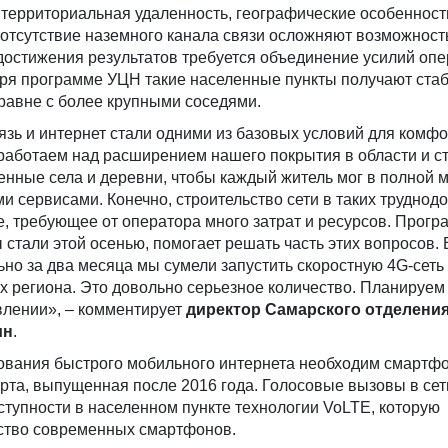
 территориальная удаленность, географические особенност
отсутствие наземного канала связи осложняют возможност
достижения результатов требуется объединение усилий опе
аря программе УЦН такие населенные пункты получают ста
равне с более крупными соседями.
зь и интернет стали одними из базовых условий для комфо
работаем над расширением нашего покрытия в области и с
енные села и деревни, чтобы каждый житель мог в полной 
 сервисами. Конечно, строительство сети в таких труднод
е, требующее от оператора много затрат и ресурсов. Прог
 стали этой осенью, помогает решать часть этих вопросов. 
ьно за два месяца мы сумели запустить скоростную 4G-сеть 
х региона. Это довольно серьезное количество. Планируем
влении», – комментирует
директор
Самарского
отделени
ин
.
ования быстрого мобильного интернета необходим смартфо
рта, выпущенная после 2016 года. Голосовые вызовы в сет
тупности в населенном пункте технологии VoLTE, которую
ство современных смартфонов.