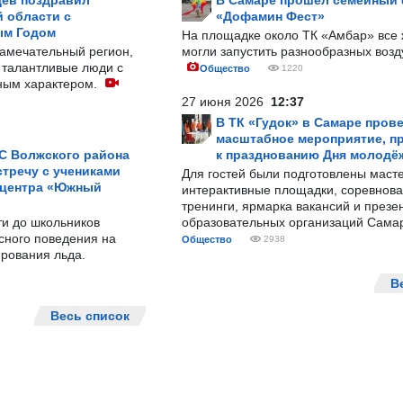
ев поздравил
В Самаре прошёл семейный
 области с
«Дофамин Фест»
ым Годом
На площадке около ТК «Амбар» вс
замечательный регион,
могли запустить разнообразных воз
 талантливые люди с
Общество
1220
ным характером.
27 июня 2026
12:37
В ТК «Гудок» в Самаре пров
масштабное мероприятие, п
С Волжского района
к празднованию Дня молодё
тречу с учениками
Для гостей были подготовлены масте
 центра «Южный
интерактивные площадки, соревнова
тренинги, ярмарка вакансий и презе
ти до школьников
образовательных организаций Сама
сного поведения на
Общество
2938
рования льда.
В
Весь список