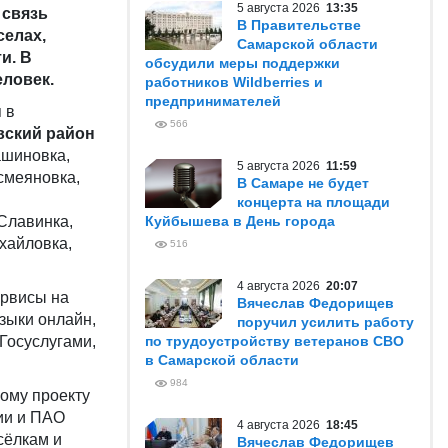
5 августа 2026
13:35
 связь
В Правительстве
селах,
Самарской области
и. В
обсудили меры поддержки
еловек.
работников Wildberries и
предпринимателей
 в
566
вский район
ашиновка,
5 августа 2026
11:59
смеяновка,
В Самаре не будет
концерта на площади
Славинка,
Куйбышева в День города
хайловка,
516
4 августа 2026
20:07
ервисы на
Вячеслав Федорищев
зыки онлайн,
поручил усилить работу
Госуслугами,
по трудоустройству ветеранов СВО
в Самарской области
984
ому проекту
ии и ПАО
4 августа 2026
18:45
сёлкам и
Вячеслав Федорищев