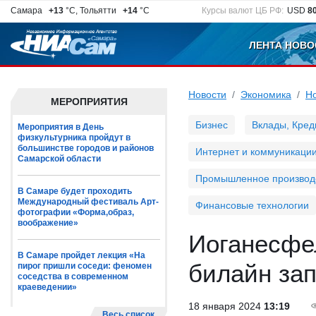
Самара
+13
°C, Тольятти
+14
°C
Курсы валют ЦБ РФ:
USD
8
ЛЕНТА НОВО
Новости
Экономика
Н
МЕРОПРИЯТИЯ
Бизнес
Вклады, Кред
Мероприятия в День
физкультурника пройдут в
большинстве городов и районов
Интернет и коммуникаци
Самарской области
Промышленное производ
В Самаре будет проходить
Международный фестиваль Арт-
Финансовые технологии
фотографии «Форма,образ,
воображение»
Иоганесфе
В Самаре пройдет лекция «На
билайн зап
пирог пришли соседи: феномен
соседства в современном
краеведении»
18 января 2024
13:19
Весь список