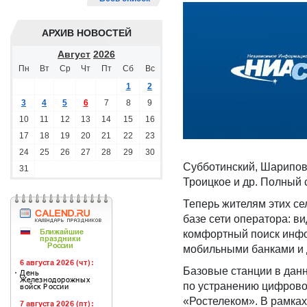
АРХИВ НОВОСТЕЙ
Август
2026
Пн
Вт
Ср
Чт
Пт
Сб
Вс
1
2
3
4
5
6
7
8
9
10
11
12
13
14
15
16
17
18
19
20
21
22
23
24
25
26
27
28
29
30
Субботинский, Шарипов
31
Троицкое и др. Полный 
Теперь жителям этих с
базе сети оператора: в
комфортный поиск инфор
мобильными банками и 
Базовые станции в дан
по устранению цифрово
«Ростелеком». В рамках