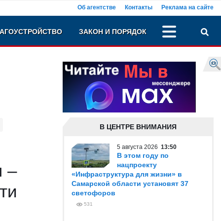
Об агентстве
Контакты
Реклама на сайте
АГОУСТРОЙСТВО
ЗАКОН И ПОРЯДОК
В ЦЕНТРЕ ВНИМАНИЯ
5 августа 2026
13:50
В этом году по
 –
нацпроекту
«Инфраструктура для жизни» в
Самарской области установят 37
сти
светофоров
531