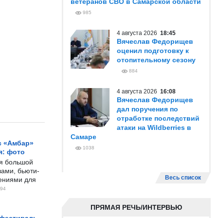
ветеранов СВО в Самарской области
985
4 августа 2026
18:45
Вячеслав Федорищев
оценил подготовку к
отопительному сезону
884
4 августа 2026
16:08
Вячеслав Федорищев
дал поручения по
отработке последствий
атаки на Wildberries в
Самаре
с «Амбар»
1038
я: фото
ся большой
ами, бьюти-
Весь список
чениями для
94
ПРЯМАЯ РЕЧЬ/ИНТЕРВЬЮ