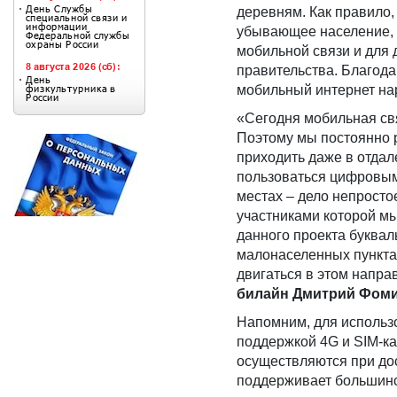
деревням. Как правило,
убывающее население, 
мобильной связи и для 
правительства. Благод
мобильный интернет на
«Сегодня мобильная свя
Поэтому мы постоянно 
приходить даже в отдал
пользоваться цифровыми
местах – дело непросто
участниками которой мы
данного проекта буквал
малонаселенных пункта
двигаться в этом напра
билайн
Дмитрий Фом
Напомним, для использ
поддержкой 4G и SIM-ка
осуществляются при дос
поддерживает большин