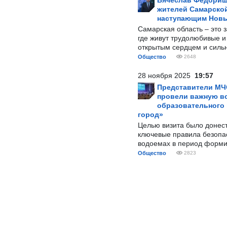
Вячеслав Федорищ
жителей Самарской
наступающим Нов
Самарская область – это 
где живут трудолюбивые и
открытым сердцем и силь
Общество
2648
28 ноября 2025
19:57
Представители МЧ
провели важную вс
образовательного
город»
Целью визита было донес
ключевые правила безопа
водоемах в период форми
Общество
2823