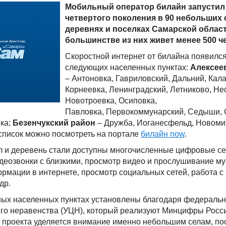
Мобильный оператор билайн запустил
четвертого поколения в 90 небольших 
деревнях и поселках Самарской област
большинстве из них живет менее 500 ч
Скоростной интернет от билайна появился
следующих населенных пунктах:
Алексее
– Антоновка, Гавриловский, Дальний, Кал
Корнеевка, Ленинградский, Летниково, Не
Новотроевка, Осиповка,
Павловка, Первокоммунарский, Седыши, 
ка;
Безенчукский район
– Дружба, Иоганесфельд, Новоми
список можно посмотреть на портале
билайн
now
.
ел и деревень стали доступны многочисленные цифровые с
идеозвонки с близкими, просмотр видео и прослушивание му
мации в интернете, просмотр социальных сетей, работа с 
др.
ных населенных пунктах установлены благодаря федеральн
го неравенства (УЦН), который реализуют Минцифры Росс
 проекта уделяется внимание именно небольшим селам, по