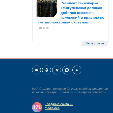
Резидент технопарка
«Жигулевская долина»
добился внесения
изменений в правила по
противопожарным системам
1168
Весь список
НИА Самара - новости Самары сегодня, последние
новости Самары Тольятти и Самарской области
Создание сайта —
mediaidea