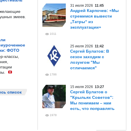
 фестиваль
31 июля 2026
11:45
Андрей Карпочев: «Мы
е желающие
стремимся вывести
душных змеев.
„Татры“ из
эксплуатации»
1011
ели
риуроченное
25 июля 2026
11:42
жи: ФОТО
Сергей Булатов: В
р-классы,
сезон заходим с
ния,
лозунгом "Мы
нтации
отличаемся"
ры.
1786
15 июля 2026
13:27
Сергей Булатов о
есь список
"Крыльях Советов":
Мы понимаем – нам
есть, что поправлять
1978