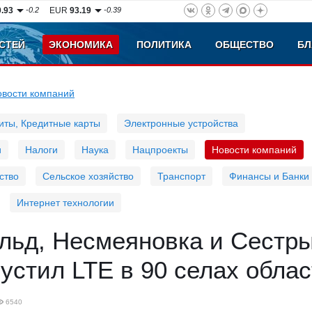
0.93
-0.2
EUR
93.19
-0.39
СТЕЙ
ЭКОНОМИКА
ПОЛИТИКА
ОБЩЕСТВО
БЛ
овости компаний
иты, Кредитные карты
Электронные устройства
и
Налоги
Наука
Нацпроекты
Новости компаний
ство
Сельское хозяйство
Транспорт
Финансы и Банки
Интернет технологии
льд, Несмеяновка и Сестры
устил LTE в 90 селах обла
6540