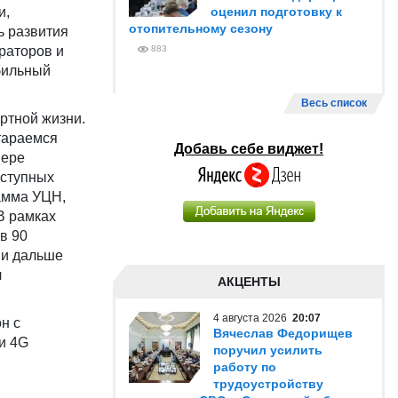
и,
оценил подготовку к
отопительному сезону
ь развития
раторов и
883
бильный
Весь список
ртной жизни.
тараемся
Добавь себе виджет!
мере
оступных
рамма УЦН,
В рамках
в 90
 и дальше
я
АКЦЕНТЫ
4 августа 2026
20:07
н с
Вячеслав Федорищев
и 4G
поручил усилить
работу по
трудоустройству