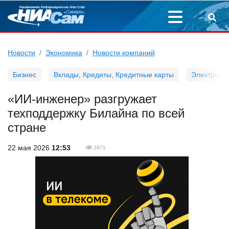
Новости
Экономика
Новости компаний
Бизнес
Вклады, Кредиты, Кредитные карты
Электронн
«ИИ-инженер» разгружает
техподдержку Билайна по всей
стране
22 мая 2026
12:53
2871