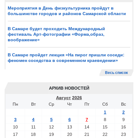
Мероприятия в День физкультурника пройдут в
большинстве городов и районов Самарской области
В Самаре будет проходить Международный
фестиваль Арт-фотографии «Форма,образ,
воображение»
В Самаре пройдет лекция «На пирог пришли соседи:
феномен соседства в современном краеведении»
Весь список
АРХИВ НОВОСТЕЙ
Август
2026
Пн
Вт
Ср
Чт
Пт
Сб
Вс
1
2
3
4
5
6
7
8
9
10
11
12
13
14
15
16
17
18
19
20
21
22
23