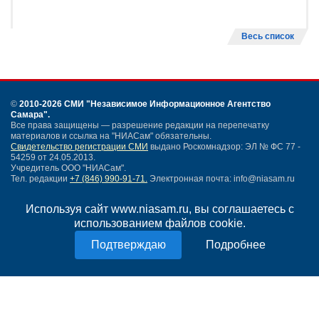
Весь список
©
2010-2026 СМИ
"Независимое Информационное Агентство
Самара"
.
Все права защищены — разрешение редакции на перепечатку
материалов и ссылка на "НИАСам" обязательны.
Свидетельство регистрации СМИ
выдано Роскомнадзор: ЭЛ № ФС 77 -
54259 от 24.05.2013.
Учредитель ООО "НИАСам".
Тел. редакции
+7 (846) 990-91-71.
Электронная почта: info@niasam.ru
Написать письмо
Используя сайт www.niasam.ru, вы соглашаетесь с
Карта сайта
использованием файлов cookie.
Нашли ошибку?
Политика конфиденциальности
Подробнее
Согласие на обработку персональных данных
18+