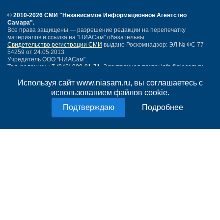
©
2010-2026 СМИ
"Независимое Информационное Агентство
Самара"
.
Все права защищены — разрешение редакции на перепечатку
материалов и ссылка на "НИАСам" обязательны.
Свидетельство регистрации СМИ
выдано Роскомнадзор: ЭЛ № ФС 77 -
54259 от 24.05.2013.
Учредитель ООО "НИАСам".
Тел. редакции
+7 (846) 990-91-71.
Электронная почта: info@niasam.ru
Написать письмо
Используя сайт www.niasam.ru, вы соглашаетесь с
Карта сайта
использованием файлов cookie.
Нашли ошибку?
Подробнее
Политика конфиденциальности
Согласие на обработку персональных данных
18+
НИА Самара - новости Самары сегодня, последние новости Самары
Тольятти и Самарской области
Создание сайта —