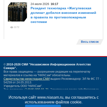
24 июля 2026
16:17
Резидент технопарка «Жигулевская
долина» добился внесения изменений
в правила по противопожарным
системам
1172
Весь список
©
2010-2026 СМИ
"Независимое Информационное Агентство
Самара"
.
Все права защищены — разрешение редакции на перепечатку
материалов и ссылка на "НИАСам" обязательны.
Свидетельство регистрации СМИ
выдано Роскомнадзор: ЭЛ № ФС 77 -
54259 от 24.05.2013.
Учредитель ООО "НИАСам".
Тел. редакции
+7 (846) 990-91-71.
Электронная почта: info@niasam.ru
Написать письмо
Используя сайт www.niasam.ru, вы соглашаетесь с
Карта сайта
использованием файлов cookie.
Нашли ошибку?