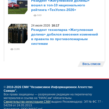
Резидент «Жигулевской долины»
вошел в топ-10 национального
рейтинга «ТехУспех-2026»
949
24 июля 2026
16:17
Резидент технопарка «Жигулевская
долина» добился внесения изменений
в правила по противопожарным
системам
1186
Весь список
©
2010-2026 СМИ
"Независимое Информационное Агентство
Самара"
.
Все права защищены — разрешение редакции на перепечатку
материалов и ссылка на "НИАСам" обязательны.
Свидетельство регистрации СМИ
выдано Роскомнадзор: ЭЛ № ФС 77 -
54259 от 24.05.2013.