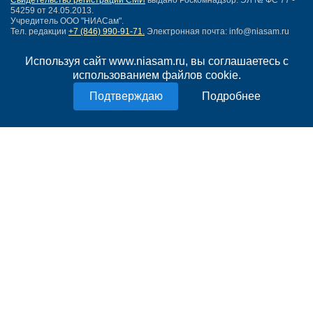
Свидетельство регистрации СМИ
выдано Роскомнадзор: ЭЛ № ФС 77 -
54259 от 24.05.2013.
Учредитель ООО "НИАСам".
Тел. редакции
+7 (846) 990-91-71.
Электронная почта: info@niasam.ru
Написать письмо
Используя сайт www.niasam.ru, вы соглашаетесь с
Карта сайта
использованием файлов cookie.
Нашли ошибку?
Политика конфиденциальности
Подробнее
Согласие на обработку персональных данных
18+
НИА Самара - новости Самары сегодня, последние новости Самары
Тольятти и Самарской области
Создание сайта —
mediaidea