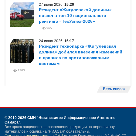
27 июля 2026
15:20
Резидент «Жигулевской долины»
вошел в топ-10 национального
рейтинга «ТехУспех-2026»
965
24 июля 2026
16:17
Резидент технопарка «Жигулевская
долина» добился внесения изменений
в правила по противопожарным
системам
1203
Весь список
©
2010-2026 СМИ
"Независимое Информационное Агентство
Самара"
.
Все права защищены — разрешение редакции на перепечатку
материалов и ссылка на "НИАСам" обязательны.