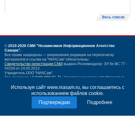
Весь список
©
2010-2026 СМИ
"Независимое Информационное Агентство
Самара"
.
Все права защищены — разрешение редакции на перепечатку
материалов и ссылка на "НИАСам" обязательны.
Свидетельство регистрации СМИ
выдано Роскомнадзор: ЭЛ № ФС 77 -
54259 от 24.05.2013.
Учредитель ООО "НИАСам".
Тел. редакции
+7 (846) 990-91-71.
Электронная почта: info@niasam.ru
Написать письмо
Используя сайт www.niasam.ru, вы соглашаетесь с
Карта сайта
использованием файлов cookie.
Нашли ошибку?
Подробнее
Политика конфиденциальности
Согласие на обработку персональных данных
18+