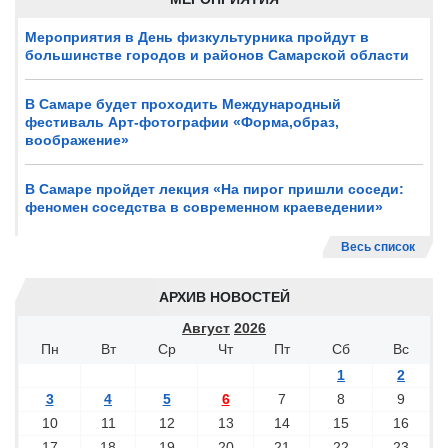
Мероприятия в День физкультурника пройдут в
большинстве городов и районов Самарской области
В Самаре будет проходить Международный
фестиваль Арт-фотографии «Форма,образ,
воображение»
В Самаре пройдет лекция «На пирог пришли соседи:
феномен соседства в современном краеведении»
Весь список
АРХИВ НОВОСТЕЙ
Август
2026
Пн
Вт
Ср
Чт
Пт
Сб
Вс
1
2
3
4
5
6
7
8
9
10
11
12
13
14
15
16
17
18
19
20
21
22
23