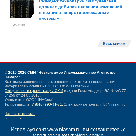
Резидент технопарка «Жигулевская
долина» добился внесения изменений
в правила по противопожарным
системам
1209
Весь список
©
2010-2026 СМИ
"Независимое Информационное Агентство
Самара"
.
Все права защищены — разрешение редакции на перепечатку
материалов и ссылка на "НИАСам" обязательны.
Свидетельство регистрации СМИ
выдано Роскомнадзор: ЭЛ № ФС 77 -
54259 от 24.05.2013.
Учредитель ООО "НИАСам".
Тел. редакции
+7 (846) 990-91-71.
Электронная почта: info@niasam.ru
Написать письмо
Карта сайта
Нашли ошибку?
Используя сайт www.niasam.ru, вы соглашаетесь с
Политика конфиденциальности
использованием файлов cookie.