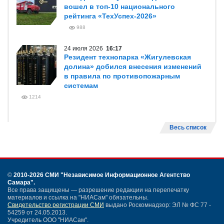
вошел в топ-10 национального
рейтинга «ТехУспех-2026»
988
24 июля 2026
16:17
Резидент технопарка «Жигулевская
долина» добился внесения изменений
в правила по противопожарным
системам
1214
Весь список
©
2010-2026 СМИ
"Независимое Информационное Агентство
Самара"
.
Все права защищены — разрешение редакции на перепечатку
материалов и ссылка на "НИАСам" обязательны.
Свидетельство регистрации СМИ
выдано Роскомнадзор: ЭЛ № ФС 77 -
54259 от 24.05.2013.
Учредитель ООО "НИАСам".