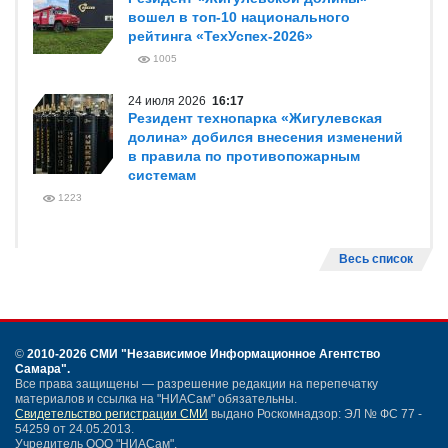
вошел в топ-10 национального
рейтинга «ТехУспех-2026»
1005
24 июля 2026
16:17
Резидент технопарка «Жигулевская
долина» добился внесения изменений
в правила по противопожарным
системам
1223
Весь список
©
2010-2026 СМИ
"Независимое Информационное Агентство
Самара"
.
Все права защищены — разрешение редакции на перепечатку
материалов и ссылка на "НИАСам" обязательны.
Свидетельство регистрации СМИ
выдано Роскомнадзор: ЭЛ № ФС 77 -
54259 от 24.05.2013.
Учредитель ООО "НИАСам".