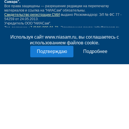
Самара"
.
Все права защищены — разрешение редакции на перепечатку
материалов и ссылка на "НИАСам" обязательны.
Свидетельство регистрации СМИ
выдано Роскомнадзор: ЭЛ № ФС 77 -
54259 от 24.05.2013.
Учредитель ООО "НИАСам".
Тел. редакции
+7 (846) 990-91-71.
Электронная почта: info@niasam.ru
Написать письмо
Используя сайт www.niasam.ru, вы соглашаетесь с
Карта сайта
использованием файлов cookie.
Нашли ошибку?
Подробнее
Политика конфиденциальности
Согласие на обработку персональных данных
18+
НИА Самара - новости Самары сегодня, последние новости Самары
Тольятти и Самарской области
Создание сайта —
mediaidea