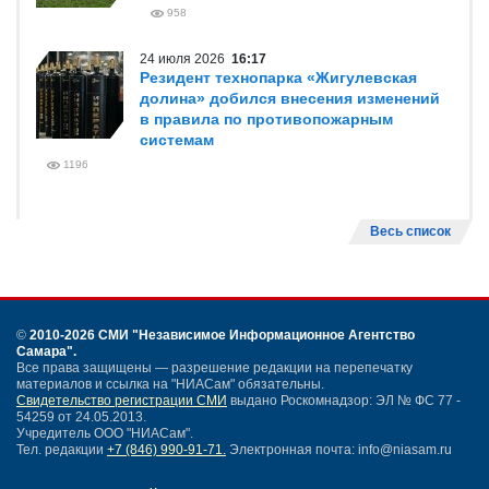
958
24 июля 2026
16:17
Резидент технопарка «Жигулевская
долина» добился внесения изменений
в правила по противопожарным
системам
1196
Весь список
©
2010-2026 СМИ
"Независимое Информационное Агентство
Самара"
.
Все права защищены — разрешение редакции на перепечатку
материалов и ссылка на "НИАСам" обязательны.
Свидетельство регистрации СМИ
выдано Роскомнадзор: ЭЛ № ФС 77 -
54259 от 24.05.2013.
Учредитель ООО "НИАСам".
Тел. редакции
+7 (846) 990-91-71.
Электронная почта: info@niasam.ru
Написать письмо