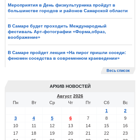
Мероприятия в День физкультурника пройдут в
большинстве городов и районов Самарской области
В Самаре будет проходить Международный
фестиваль Арт-фотографии «Форма,образ,
воображение»
В Самаре пройдет лекция «На пирог пришли соседи:
феномен соседства в современном краеведении»
Весь список
АРХИВ НОВОСТЕЙ
Август
2026
Пн
Вт
Ср
Чт
Пт
Сб
Вс
1
2
3
4
5
6
7
8
9
10
11
12
13
14
15
16
17
18
19
20
21
22
23