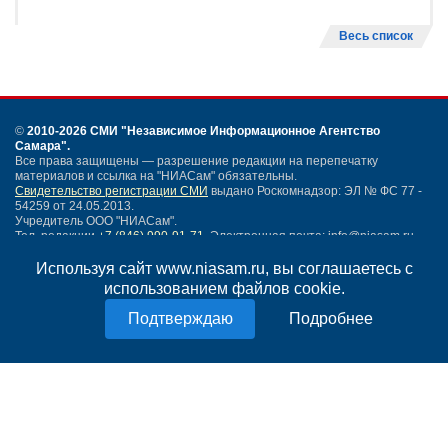
Весь список
©
2010-2026 СМИ
"Независимое Информационное Агентство
Самара"
.
Все права защищены — разрешение редакции на перепечатку
материалов и ссылка на "НИАСам" обязательны.
Свидетельство регистрации СМИ
выдано Роскомнадзор: ЭЛ № ФС 77 -
54259 от 24.05.2013.
Учредитель ООО "НИАСам".
Тел. редакции
+7 (846) 990-91-71.
Электронная почта: info@niasam.ru
Написать письмо
Используя сайт www.niasam.ru, вы соглашаетесь с
Карта сайта
использованием файлов cookie.
Нашли ошибку?
Подробнее
Политика конфиденциальности
Согласие на обработку персональных данных
18+