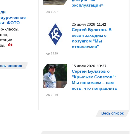
эксплуатации»
ели
1097
риуроченное
жи: ФОТО
25 июля 2026
11:42
р-классы,
Сергей Булатов: В
ния,
сезон заходим с
нтации
лозунгом "Мы
ры.
отличаемся"
1829
есь список
15 июля 2026
13:27
Сергей Булатов о
"Крыльях Советов":
Мы понимаем – нам
есть, что поправлять
2019
Весь список