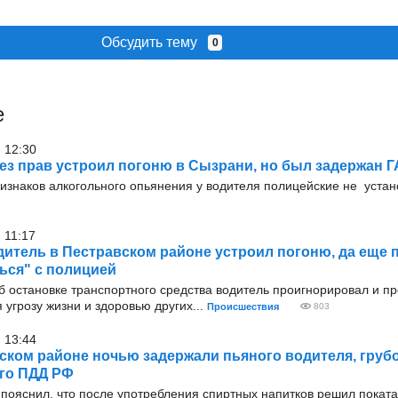
Обсудить тему
0
е
 12:30
ез прав устроил погоню в Сызрани, но был задержан 
изнаков алкогольного опьянения у водителя полицейские не устан
 11:17
итель в Пестравском районе устроил погоню, да еще 
ься" с полицией
б остановке транспортного средства водитель проигнорировал и п
 угрозу жизни и здоровью других...
Происшествия
803
 13:44
ском районе ночью задержали пьяного водителя, груб
го ПДД РФ
пояснил, что после употребления спиртных напитков решил поката