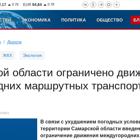
2.17
0.76
EUR
94.84
0.78
СТЕЙ
ЭКОНОМИКА
ПОЛИТИКА
ОБЩЕСТВО
БЛ
о
Дороги
ЖКХ
Экология
ой области ограничено дви
дних маршрутных транспор
24961
В связи с ухудшением погодных услов
территории Самарской области введе
ограничение движения междугородних