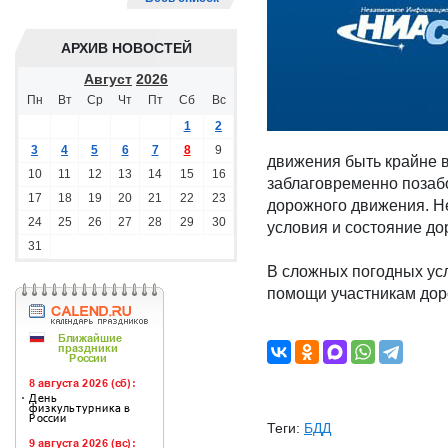
АРХИВ НОВОСТЕЙ
Август
2026
Пн
Вт
Ср
Чт
Пт
Сб
Вс
1
2
3
4
5
6
7
8
9
движения быть крайне 
10
11
12
13
14
15
16
заблаговременно позабо
17
18
19
20
21
22
23
дорожного движения. Н
24
25
26
27
28
29
30
условия и состояние до
31
В сложных погодных ус
помощи участникам дор
Теги:
БДД