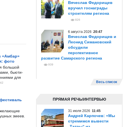
Вячеслав Федорищев
вручил госнаграды
строителям региона
826
6 августа 2026
20:47
Вячеслав Федорищев и
Леонид Симановский
обсудили
перспективное
с «Амбар»
развитие Самарского региона
я: фото
939
ся большой
ами, бьюти-
чениями для
Весь список
42
ПРЯМАЯ РЕЧЬ/ИНТЕРВЬЮ
 фестиваль
е желающие
31 июля 2026
11:45
Андрей Карпочев: «Мы
душных змеев.
стремимся вывести
„Татры“ из