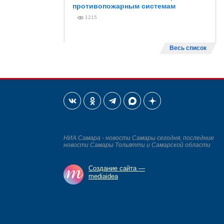
противопожарным системам
1215
Весь список
НИА Самара - новости Самары сегодня, последние
новости Самары Тольятти и Самарской области
Создание сайта —
mediaidea