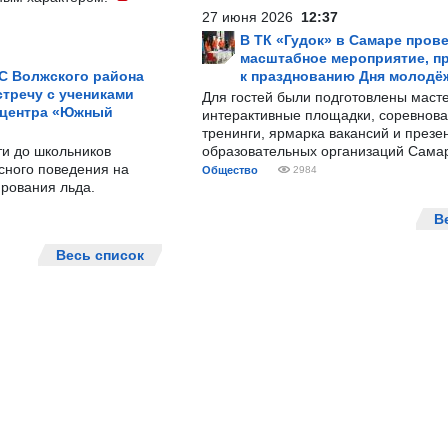
27 июня 2026
12:37
В ТК «Гудок» в Самаре пров
масштабное мероприятие, п
С Волжского района
к празднованию Дня молодё
тречу с учениками
Для гостей были подготовлены масте
 центра «Южный
интерактивные площадки, соревнова
тренинги, ярмарка вакансий и презе
ти до школьников
образовательных организаций Сама
сного поведения на
Общество
2984
рования льда.
В
Весь список