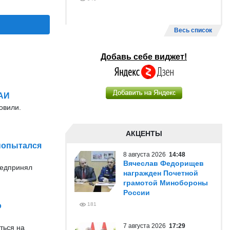
Весь список
Добавь себе виджет!
ГАИ
овили.
АКЦЕНТЫ
попытался
8 августа 2026
14:48
Вячеслав Федорищев
редпринял
награжден Почетной
грамотой Минобороны
России
о
181
7 августа 2026
17:29
ться на