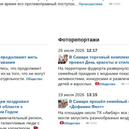
ое время его противоправный поступок...
Происшествия
1500
Фоторепортажи
26 июля 2026
12:17
р продолжают жить
В Самаре торговый комплек
тавания
провел День красоты и стил
лись, что продолжают
На территории фудкорта развернул
з-за того, что не могут
семейный праздник с модными показ
-отдельности.
активностями, конкурсами и развле
Общество
детей и взрослых.
Общество
17
19 июля 2026
13:15
ев поздравил
В Самаре прошёл семейный
 области с
«Дофамин Фест»
ым Годом
На площадке около ТК «Амбар» вс
замечательный регион,
могли запустить разнообразных воз
 талантливые люди с
Общество
1261
ным характером.