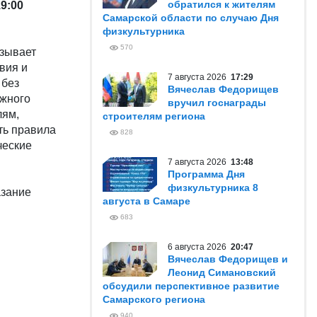
обратился к жителям
9:00
Самарской области по случаю Дня
физкультурника
570
изывает
вия и
7 августа 2026
17:29
 без
Вячеслав Федорищев
ожного
вручил госнаграды
лям,
строителям региона
ть правила
828
ческие
7 августа 2026
13:48
Программа Дня
физкультурника 8
азание
августа в Самаре
683
6 августа 2026
20:47
Вячеслав Федорищев и
Леонид Симановский
обсудили перспективное развитие
Самарского региона
940