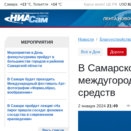
Самара
+13
°C, Тольятти
+14
°C
Курсы валют ЦБ РФ:
USD
8
ЛЕНТА НОВО
Новости
Благоустройств
МЕРОПРИЯТИЯ
Всё в Дом
Дороги
Мероприятия в День
физкультурника пройдут в
большинстве городов и районов
В Самарск
Самарской области
междугоро
В Самаре будет проходить
Международный фестиваль Арт-
фотографии «Форма,образ,
средств
воображение»
2 января 2024
21:49
В Самаре пройдет лекция «На
пирог пришли соседи: феномен
соседства в современном
краеведении»
Весь список