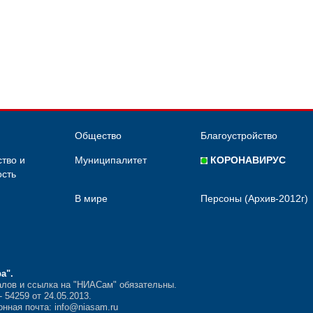
Общество
Благоустройство
тво и
Муниципалитет
КОРОНАВИРУС
сть
В мире
Персоны (Архив-2012г)
ра"
.
лов и ссылка на "НИАСам" обязательны.
54259 от 24.05.2013.
нная почта: info@niasam.ru