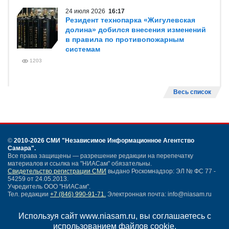
24 июля 2026
16:17
Резидент технопарка «Жигулевская
долина» добился внесения изменений
в правила по противопожарным
системам
1203
Весь список
©
2010-2026 СМИ
"Независимое Информационное Агентство
Самара"
.
Все права защищены — разрешение редакции на перепечатку
материалов и ссылка на "НИАСам" обязательны.
Свидетельство регистрации СМИ
выдано Роскомнадзор: ЭЛ № ФС 77 -
54259 от 24.05.2013.
Учредитель ООО "НИАСам".
Тел. редакции
+7 (846) 990-91-71.
Электронная почта: info@niasam.ru
Написать письмо
Используя сайт www.niasam.ru, вы соглашаетесь с
Карта сайта
использованием файлов cookie.