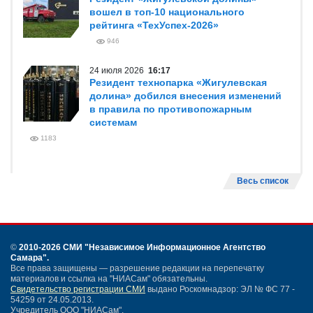
вошел в топ-10 национального
рейтинга «ТехУспех-2026»
946
24 июля 2026
16:17
Резидент технопарка «Жигулевская
долина» добился внесения изменений
в правила по противопожарным
системам
1183
Весь список
©
2010-2026 СМИ
"Независимое Информационное Агентство
Самара"
.
Все права защищены — разрешение редакции на перепечатку
материалов и ссылка на "НИАСам" обязательны.
Свидетельство регистрации СМИ
выдано Роскомнадзор: ЭЛ № ФС 77 -
54259 от 24.05.2013.
Учредитель ООО "НИАСам".