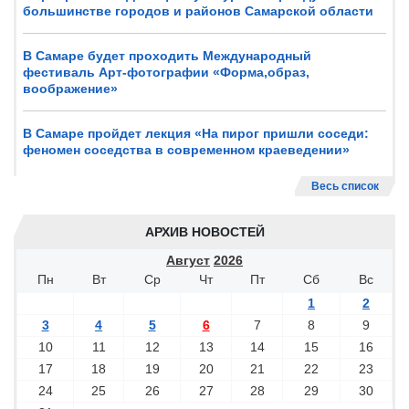
большинстве городов и районов Самарской области
В Самаре будет проходить Международный
фестиваль Арт-фотографии «Форма,образ,
воображение»
В Самаре пройдет лекция «На пирог пришли соседи:
феномен соседства в современном краеведении»
Весь список
АРХИВ НОВОСТЕЙ
Август
2026
Пн
Вт
Ср
Чт
Пт
Сб
Вс
1
2
3
4
5
6
7
8
9
10
11
12
13
14
15
16
17
18
19
20
21
22
23
24
25
26
27
28
29
30