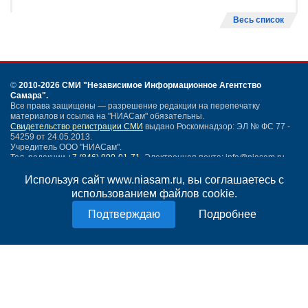
Весь список
©
2010-2026 СМИ
"Независимое Информационное Агентство
Самара"
.
Все права защищены — разрешение редакции на перепечатку
материалов и ссылка на "НИАСам" обязательны.
Свидетельство регистрации СМИ
выдано Роскомнадзор: ЭЛ № ФС 77 -
54259 от 24.05.2013.
Учредитель ООО "НИАСам".
Тел. редакции
+7 (846) 990-91-71.
Электронная почта: info@niasam.ru
Написать письмо
Используя сайт www.niasam.ru, вы соглашаетесь с
Карта сайта
использованием файлов cookie.
Нашли ошибку?
Подробнее
Политика конфиденциальности
Согласие на обработку персональных данных
18+