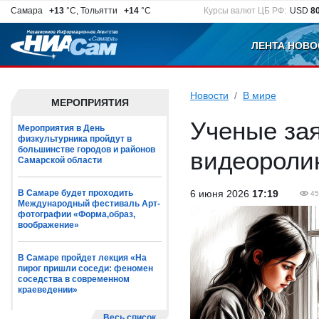
Самара
+13
°C, Тольятти
+14
°C
Курсы валют ЦБ РФ:
USD
8
ЛЕНТА НОВО
Новости
В мире
МЕРОПРИЯТИЯ
Ученые зая
Мероприятия в День
физкультурника пройдут в
большинстве городов и районов
видеоролик
Самарской области
В Самаре будет проходить
6 июня 2026
17:19
45
Международный фестиваль Арт-
фотографии «Форма,образ,
воображение»
В Самаре пройдет лекция «На
пирог пришли соседи: феномен
соседства в современном
краеведении»
Весь список