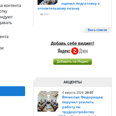
оценил подготовку к
а контента
отопительному сезону
отку
909
ендуют
давать
Весь список
мента
Добавь себе виджет!
ри
АКЦЕНТЫ
4 августа 2026
20:07
Вячеслав Федорищев
поручил усилить
работу по
трудоустройству