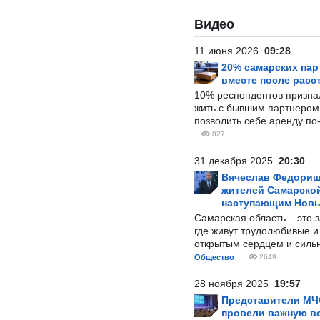
Видео
11 июня 2026
09:28
20% самарских па
вместе после расс
10% респондентов призна
жить с бывшим партнером и
позволить себе аренду по
827
31 декабря 2025
20:30
Вячеслав Федорищ
жителей Самарской
наступающим Нов
Самарская область – это 
где живут трудолюбивые и
открытым сердцем и силь
Общество
2649
28 ноября 2025
19:57
Представители МЧ
провели важную вс