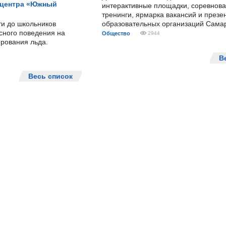
 центра «Южный
интерактивные площадки, соревнова
тренинги, ярмарка вакансий и презе
ти до школьников
образовательных организаций Сама
сного поведения на
Общество
2944
рования льда.
В
Весь список