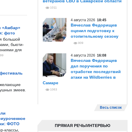
ветеранов СВО в Самарской области
1011
4 августа 2026
18:45
Вячеслав Федорищев
с «Амбар»
оценил подготовку к
я: фото
отопительному сезону
ся большой
909
ами, бьюти-
чениями для
4 августа 2026
16:08
99
Вячеслав Федорищев
дал поручения по
отработке последствий
 фестиваль
атаки на Wildberries в
Самаре
е желающие
душных змеев.
1063
Весь список
ели
риуроченное
жи: ФОТО
ПРЯМАЯ РЕЧЬ/ИНТЕРВЬЮ
р-классы,