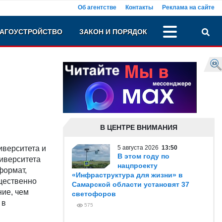
Об агентстве
Контакты
Реклама на сайте
АГОУСТРОЙСТВО
ЗАКОН И ПОРЯДОК
В ЦЕНТРЕ ВНИМАНИЯ
иверситета и
5 августа 2026
13:50
В этом году по
ниверситета
нацпроекту
формат,
«Инфраструктура для жизни» в
щественно
Самарской области установят 37
ие, чем
светофоров
 в
575