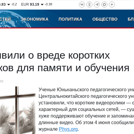
0.93
-0.2
EUR
93.19
-0.39
СТЕЙ
ЭКОНОМИКА
ПОЛИТИКА
ОБЩЕСТВО
БЛ
вили о вреде коротких
ов для памяти и обучения
02
Ученые Юньнаньского педагогического ун
Центральнокитайского педагогического у
установили, что короткие видеоролики — 
характерный для социальных сетей, — су
хуже поддерживают обучение и запоминан
длинные видео. Об этом 4 июня сообщили
журнале
Phys.org
.