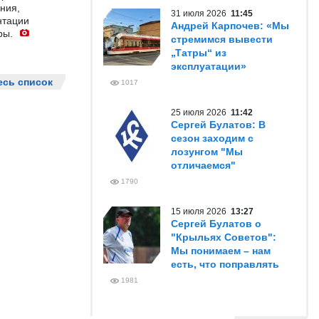
ния,
31 июля 2026
11:45
нтации
Андрей Карпочев: «Мы
ры.
стремимся вывести
„Татры“ из
эксплуатации»
есь список
1017
25 июля 2026
11:42
Сергей Булатов: В
сезон заходим с
лозунгом "Мы
отличаемся"
1790
15 июля 2026
13:27
Сергей Булатов о
"Крыльях Советов":
Мы понимаем – нам
есть, что поправлять
1981