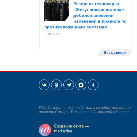
Резидент технопарка
«Жигулевская долина»
добился внесения
изменений в правила по
противопожарным системам
1172
Весь список
НИА Самара - новости Самары сегодня, последние
новости Самары Тольятти и Самарской области
Создание сайта —
mediaidea