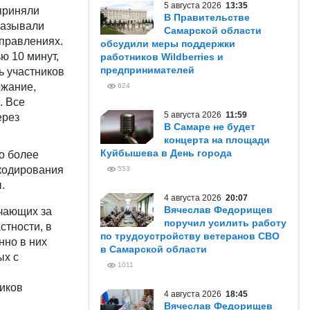
5 августа 2026
13:35
приняли
В Правительстве
казывали
Самарской области
аправлениях.
обсудили меры поддержки
ю 10 минут,
работников Wildberries и
предпринимателей
ь участников
ржание,
624
. Все
5 августа 2026
11:59
ерез
В Самаре не будет
концерта на площади
Куйбышева в День города
о более
кодирования
553
.
4 августа 2026
20:07
Вячеслав Федорищев
ечающих за
поручил усилить работу
стности, в
по трудоустройству ветеранов СВО
нно в них
в Самарской области
ых с
1011
иков
4 августа 2026
18:45
Вячеслав Федорищев