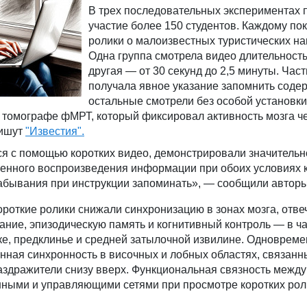
В трех последовательных экспериментах 
участие более 150 студентов. Каждому по
ролики о малоизвестных туристических н
Одна группа смотрела видео длительность
другая — от 30 секунд до 2,5 минуты. Част
получала явное указание запомнить соде
остальные смотрели без особой установки
 томографе фМРТ, который фиксировал активность мозга ч
пишут
"Известия".
ся с помощью коротких видео, демонстрировали значительн
ленного воспроизведения информации при обоих условиях 
забывания при инструкции запоминать», — сообщили авторы
роткие ролики снижали синхронизацию в зонах мозга, отв
ние, эпизодическую память и когнитивный контроль — в ча
е, предклинье и средней затылочной извилине. Одновреме
ная синхронность в височных и лобных областях, связанн
аздражители снизу вверх. Функциональная связность между
нными и управляющими сетями при просмотре коротких рол