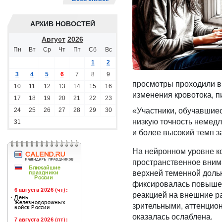
АРХИВ НОВОСТЕЙ
Август
2026
Пн
Вт
Ср
Чт
Пт
Сб
Вс
1
2
3
4
5
6
7
8
9
просмотры проходили в
10
11
12
13
14
15
16
изменения кровотока, 
17
18
19
20
21
22
23
24
25
26
27
28
29
30
«Участники, обучавшие
низкую точность немед
31
и более высокий темп 
На нейронном уровне ко
пространственное внима
верхней теменной дольк
фиксировалась повышен
реакцией на внешние р
зрительными, аттенцио
оказалась ослаблена.