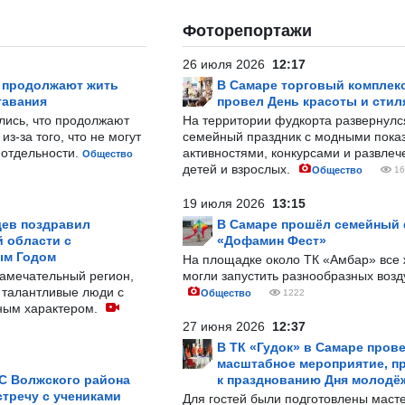
Фоторепортажи
26 июля 2026
12:17
р продолжают жить
В Самаре торговый комплек
тавания
провел День красоты и стил
лись, что продолжают
На территории фудкорта развернул
з-за того, что не могут
семейный праздник с модными показ
-отдельности.
активностями, конкурсами и развле
Общество
детей и взрослых.
Общество
16
19 июля 2026
13:15
ев поздравил
В Самаре прошёл семейный
 области с
«Дофамин Фест»
ым Годом
На площадке около ТК «Амбар» вс
замечательный регион,
могли запустить разнообразных воз
 талантливые люди с
Общество
1222
ным характером.
27 июня 2026
12:37
В ТК «Гудок» в Самаре пров
масштабное мероприятие, п
С Волжского района
к празднованию Дня молодё
тречу с учениками
Для гостей были подготовлены масте