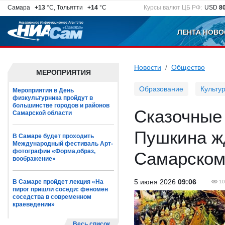
Самара
+13
°C, Тольятти
+14
°C
Курсы валют ЦБ РФ:
USD
8
ЛЕНТА НОВО
Новости
Общество
МЕРОПРИЯТИЯ
Образование
Культу
Мероприятия в День
физкультурника пройдут в
большинстве городов и районов
Сказочные
Самарской области
Пушкина жд
В Самаре будет проходить
Международный фестиваль Арт-
фотографии «Форма,образ,
Самарском
воображение»
5 июня 2026
09:06
В Самаре пройдет лекция «На
10
пирог пришли соседи: феномен
соседства в современном
краеведении»
Весь список