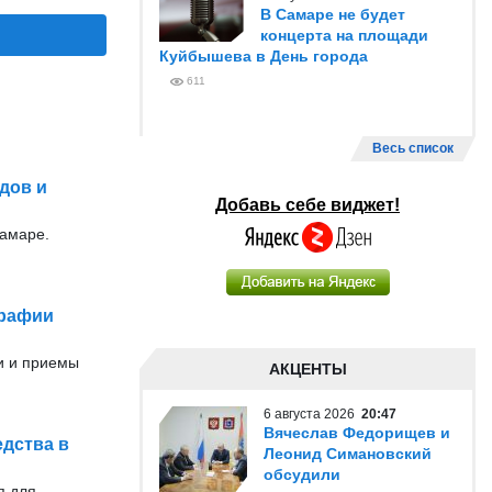
В Самаре не будет
концерта на площади
Куйбышева в День города
611
Весь список
дов и
Добавь себе виджет!
Самаре.
графии
и и приемы
АКЦЕНТЫ
6 августа 2026
20:47
Вячеслав Федорищев и
едства в
Леонид Симановский
обсудили
я для