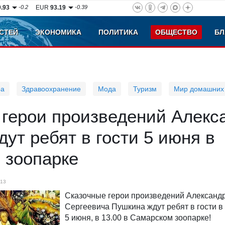
0.93
-0.2
EUR
93.19
-0.39
СТЕЙ
ЭКОНОМИКА
ПОЛИТИКА
ОБЩЕСТВО
БЛ
ра
Здравоохранение
Мода
Туризм
Мир домашних
 герои произведений Алекс
ут ребят в гости 5 июня в
 зоопарке
13
Сказочные герои произведений Александ
Сергеевича Пушкина ждут ребят в гости в 
5 июня, в 13.00 в Самарском зоопарке!