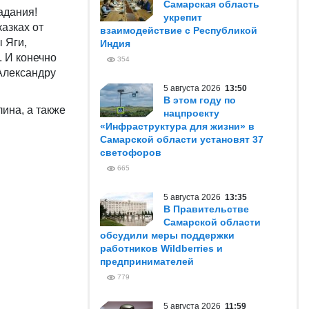
Самарская область
адания!
укрепит
казках от
взаимодействие с Республикой
 Яги,
Индия
 И конечно
354
Александру
5 августа 2026
13:50
В этом году по
ина, а также
нацпроекту
«Инфраструктура для жизни» в
Самарской области установят 37
светофоров
665
5 августа 2026
13:35
В Правительстве
Самарской области
обсудили меры поддержки
работников Wildberries и
предпринимателей
779
5 августа 2026
11:59