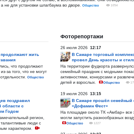
а не для установки шлагбаума во дворе.
Общество
1054
Фоторепортажи
26 июля 2026
12:17
р продолжают жить
В Самаре торговый комплек
тавания
провел День красоты и стил
лись, что продолжают
На территории фудкорта развернул
з-за того, что не могут
семейный праздник с модными показ
-отдельности.
активностями, конкурсами и развле
Общество
детей и взрослых.
Общество
17
19 июля 2026
13:15
ев поздравил
В Самаре прошёл семейный
 области с
«Дофамин Фест»
ым Годом
На площадке около ТК «Амбар» вс
замечательный регион,
могли запустить разнообразных воз
 талантливые люди с
Общество
1227
ным характером.