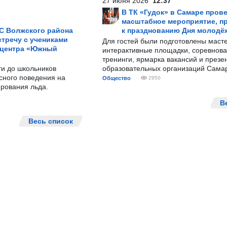
27 июня 2026
12:37
В ТК «Гудок» в Самаре пров
масштабное мероприятие, п
С Волжского района
к празднованию Дня молодё
тречу с учениками
Для гостей были подготовлены масте
 центра «Южный
интерактивные площадки, соревнова
тренинги, ярмарка вакансий и презе
ти до школьников
образовательных организаций Сама
сного поведения на
Общество
2950
рования льда.
В
Весь список