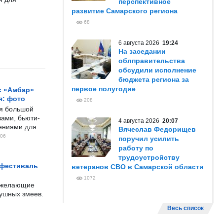
перспективное
развитие Самарского региона
68
6 августа 2026
19:24
На заседании
облправительства
обсудили исполнение
бюджета региона за
первое полугодие
с «Амбар»
я: фото
208
ся большой
ами, бьюти-
4 августа 2026
20:07
чениями для
Вячеслав Федорищев
06
поручил усилить
работу по
трудоустройству
 фестиваль
ветеранов СВО в Самарской области
1072
е желающие
душных змеев.
Весь список