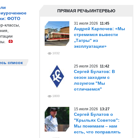
ели
ПРЯМАЯ РЕЧЬ/ИНТЕРВЬЮ
риуроченное
жи: ФОТО
31 июля 2026
11:45
р-классы,
Андрей Карпочев: «Мы
ния,
стремимся вывести
нтации
„Татры“ из
ры.
эксплуатации»
1032
есь список
25 июля 2026
11:42
Сергей Булатов: В
сезон заходим с
лозунгом "Мы
отличаемся"
1800
15 июля 2026
13:27
Сергей Булатов о
"Крыльях Советов":
Мы понимаем – нам
есть, что поправлять