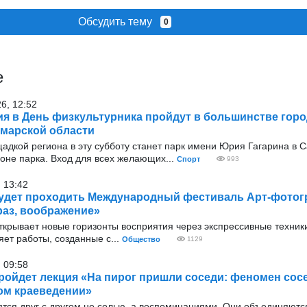
Обсудить тему
0
е
26, 12:52
я в День физкультурника пройдут в большинстве горо
марской области
адкой региона в эту субботу станет парк имени Юрия Гагарина в 
оне парка. Вход для всех желающих...
Спорт
993
 13:42
удет проходить Международный фестиваль Арт-фото
аз, воображение»
ткрывает новые горизонты восприятия через экспрессивные техник
ет работы, созданные с...
Общество
1129
 09:58
ройдет лекция «На пирог пришли соседи: феномен сос
ом краеведении»
ятся друг с другом не солью, а воспоминаниями. Они объединяютс