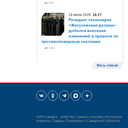
945
24 июля 2026
16:17
Резидент технопарка
«Жигулевская долина»
добился внесения
изменений в правила по
противопожарным системам
1182
Весь список
НИА Самара - новости Самары сегодня, последние
новости Самары Тольятти и Самарской области