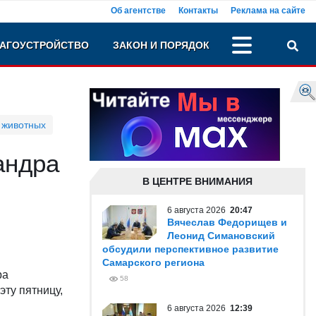
Об агентстве
Контакты
Реклама на сайте
АГОУСТРОЙСТВО
ЗАКОН И ПОРЯДОК
 животных
андра
В ЦЕНТРЕ ВНИМАНИЯ
6 августа 2026
20:47
Вячеслав Федорищев и
Леонид Симановский
обсудили перспективное развитие
Самарского региона
ра
58
эту пятницу,
6 августа 2026
12:39