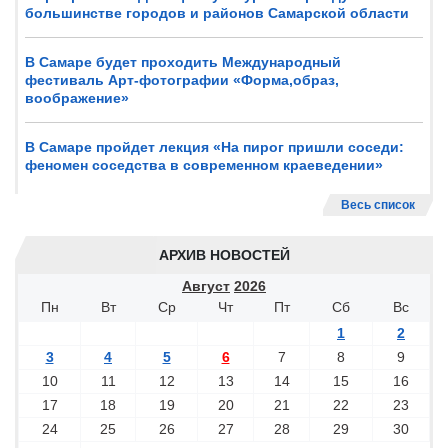
большинстве городов и районов Самарской области
В Самаре будет проходить Международный
фестиваль Арт-фотографии «Форма,образ,
воображение»
В Самаре пройдет лекция «На пирог пришли соседи:
феномен соседства в современном краеведении»
Весь список
АРХИВ НОВОСТЕЙ
Август
2026
Пн
Вт
Ср
Чт
Пт
Сб
Вс
1
2
3
4
5
6
7
8
9
10
11
12
13
14
15
16
17
18
19
20
21
22
23
24
25
26
27
28
29
30