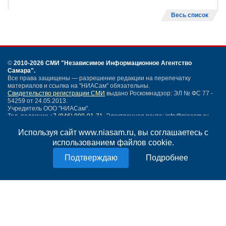
Весь список
©
2010-2026 СМИ
"Независимое Информационное Агентство
Самара"
.
Все права защищены — разрешение редакции на перепечатку
материалов и ссылка на "НИАСам" обязательны.
Свидетельство регистрации СМИ
выдано Роскомнадзор: ЭЛ № ФС 77 -
54259 от 24.05.2013.
Учредитель ООО "НИАСам".
Тел. редакции
+7 (846) 990-91-71.
Электронная почта: info@niasam.ru
Написать письмо
Используя сайт www.niasam.ru, вы соглашаетесь с
Карта сайта
использованием файлов cookie.
Нашли ошибку?
Подробнее
Политика конфиденциальности
Согласие на обработку персональных данных
18+