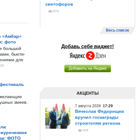
светофоров
879
Весь список
с «Амбар»
я: фото
Добавь себе виджет!
ся большой
ами, бьюти-
чениями для
29
 фестиваль
АКЦЕНТЫ
е желающие
душных змеев.
7 августа 2026
17:29
Вячеслав Федорищев
вручил госнаграды
строителям региона
ели
408
риуроченное
жи: ФОТО