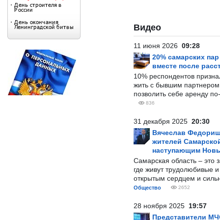
Видео
11 июня 2026
09:28
20% самарских па
вместе после расс
10% респондентов призна
жить с бывшим партнером и
позволить себе аренду по
836
31 декабря 2025
20:30
Вячеслав Федорищ
жителей Самарской
наступающим Нов
Самарская область – это 
где живут трудолюбивые и
открытым сердцем и силь
Общество
2652
28 ноября 2025
19:57
Представители МЧ