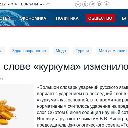
2.17
0.76
EUR
94.84
0.78
СТЕЙ
ЭКОНОМИКА
ПОЛИТИКА
ОБЩЕСТВО
БЛ
ра
Здравоохранение
Мода
Туризм
Мир домашних
 слове «куркума» изменил
27
«Большой словарь ударений русского язы
вариант с ударением на последний слог в
«куркума» как основной, в то время как р
нормативным считалось ударение на пре
слог. Об этом 6 июня сообщил научный со
Института русского языка им В.В. Виногр
председатель филологического совета «Т