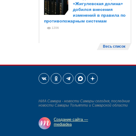
«Жигулевская долина»
добился внесения
изменений в правила по
противопожарным системам
1206
Весь список
НИА Самара - новости Самары сегодня, последние
новости Самары Тольятти и Самарской области
Создание сайта —
mediaidea