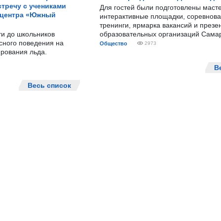
тречу с учениками
Для гостей были подготовлены масте
 центра «Южный
интерактивные площадки, соревнова
тренинги, ярмарка вакансий и презе
ти до школьников
образовательных организаций Сама
сного поведения на
Общество
2973
рования льда.
В
Весь список