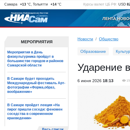
Самара
+13
°C, Тольятти
+14
°C
Курсы валют ЦБ РФ:
USD
8
ЛЕНТА НОВО
Новости
Общество
МЕРОПРИЯТИЯ
Образование
Культу
Мероприятия в День
физкультурника пройдут в
большинстве городов и районов
Ударение в
Самарской области
В Самаре будет проходить
6 июня 2026
18:13
15
Международный фестиваль Арт-
фотографии «Форма,образ,
воображение»
В Самаре пройдет лекция «На
пирог пришли соседи: феномен
соседства в современном
краеведении»
Весь список