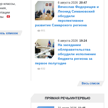
6 августа 2026
20:47
р-классы,
Вячеслав Федорищев и
ния,
Леонид Симановский
нтации
обсудили
ры.
перспективное
развитие Самарского региона
801
есь список
6 августа 2026
19:24
На заседании
облправительства
обсудили исполнение
бюджета региона за
первое полугодие
832
Весь список
ПРЯМАЯ РЕЧЬ/ИНТЕРВЬЮ