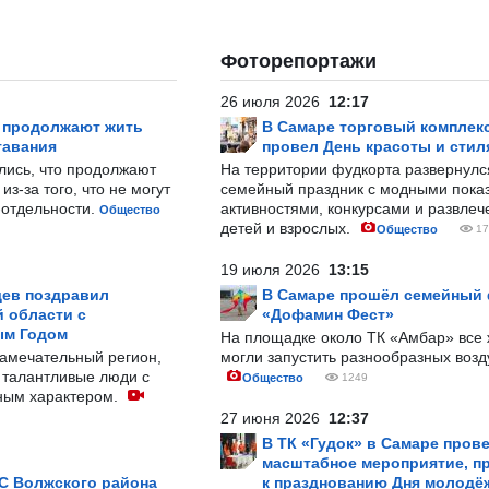
Фоторепортажи
26 июля 2026
12:17
р продолжают жить
В Самаре торговый комплек
тавания
провел День красоты и стил
лись, что продолжают
На территории фудкорта развернул
з-за того, что не могут
семейный праздник с модными показ
-отдельности.
активностями, конкурсами и развле
Общество
детей и взрослых.
Общество
17
19 июля 2026
13:15
ев поздравил
В Самаре прошёл семейный
 области с
«Дофамин Фест»
ым Годом
На площадке около ТК «Амбар» вс
замечательный регион,
могли запустить разнообразных воз
 талантливые люди с
Общество
1249
ным характером.
27 июня 2026
12:37
В ТК «Гудок» в Самаре пров
масштабное мероприятие, п
С Волжского района
к празднованию Дня молодё