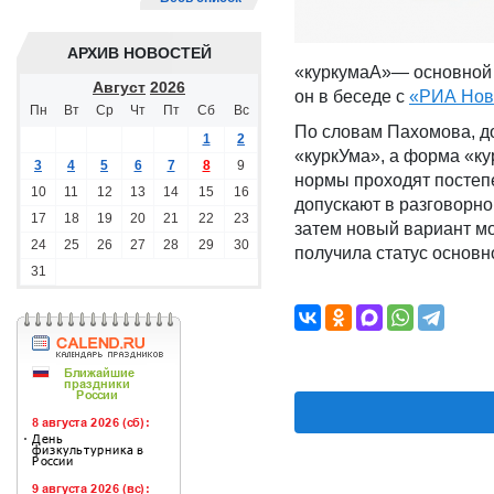
АРХИВ НОВОСТЕЙ
«куркумаА»— основной 
Август
2026
он в беседе с
«РИА Нов
Пн
Вт
Ср
Чт
Пт
Сб
Вс
По словам Пахомова, д
1
2
«куркУма», а форма «ку
3
4
5
6
7
8
9
нормы проходят постеп
10
11
12
13
14
15
16
допускают в разговорно
17
18
19
20
21
22
23
затем новый вариант мо
24
25
26
27
28
29
30
получила статус основн
31