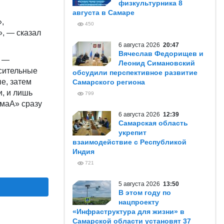
физкультурника 8
августа в Самаре
,
450
, — сказал
6 августа 2026
20:47
Вячеслав Федорищев и
т —
Леонид Симановский
осительные
обсудили перспективное развитие
е, затем
Самарского региона
и, и лишь
799
умаА» сразу
6 августа 2026
12:39
Самарская область
укрепит
взаимодействие с Республикой
Индия
721
5 августа 2026
13:50
В этом году по
нацпроекту
«Инфраструктура для жизни» в
Самарской области установят 37