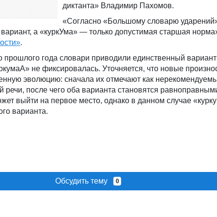
диктанта» Владимир Пахомов.
«Согласно «Большому словарю ударений»
вариант, а «куркУма» — только допустимая старшая норма»
ости»
.
о прошлого года словари приводили единственный вариан
ркумаА» не фиксировалась. Уточняется, что новые произн
енную эволюцию: сначала их отмечают как нерекомендуемы
й речи, после чего оба варианта становятся равноправным
жет выйти на первое место, однако в данном случае «курк
ого варианта.
Обсудить тему
0