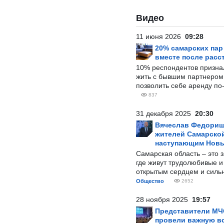
Видео
11 июня 2026
09:28
20% самарских па
вместе после расс
10% респондентов призна
жить с бывшим партнером и
позволить себе аренду по
837
31 декабря 2025
20:30
Вячеслав Федорищ
жителей Самарской
наступающим Нов
Самарская область – это 
где живут трудолюбивые и
открытым сердцем и силь
Общество
2652
28 ноября 2025
19:57
Представители МЧ
провели важную вс