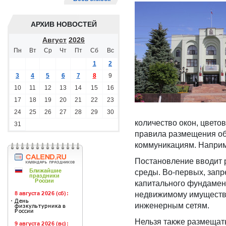
АРХИВ НОВОСТЕЙ
Август
2026
Пн
Вт
Ср
Чт
Пт
Сб
Вс
1
2
3
4
5
6
7
8
9
10
11
12
13
14
15
16
17
18
19
20
21
22
23
24
25
26
27
28
29
30
количество окон, цвет
31
правила размещения объ
коммуникациям. Наприме
Постановление вводит р
среды. Во-первых, запр
капитального фундамен
недвижимому имуществу.
инженерным сетям.
Нельзя также размещать