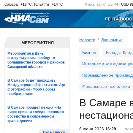
Самара
+13
°C, Тольятти
+14
°C
Курсы валют ЦБ РФ:
USD
8
ЛЕНТА НОВО
Новости
Экономика
МЕРОПРИЯТИЯ
Бизнес
Вклады, Кред
Мероприятия в День
физкультурника пройдут в
большинстве городов и районов
Интернет и коммуникаци
Самарской области
Промышленное производ
В Самаре будет проходить
Международный фестиваль Арт-
Финансовые технологии
фотографии «Форма,образ,
воображение»
В Самаре в
В Самаре пройдет лекция «На
нестацион
пирог пришли соседи: феномен
соседства в современном
краеведении»
6 июня 2026
16:29
19
Весь список