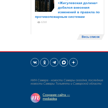
«Жигулевская долина»
добился внесения
изменений в правила по
противопожарным системам
1210
Весь список
НИА Самара - новости Самары сегодня, последние
новости Самары Тольятти и Самарской области
Создание сайта —
mediaidea