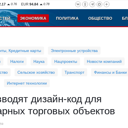
2.17
0.76
EUR
94.84
0.78
СТЕЙ
ЭКОНОМИКА
ПОЛИТИКА
ОБЩЕСТВО
БЛ
иты, Кредитные карты
Электронные устройства
и
Налоги
Наука
Нацпроекты
Новости компаний
ство
Сельское хозяйство
Транспорт
Финансы и Банки
Интернет технологии
водят дизайн‑код для
арных торговых объектов
59