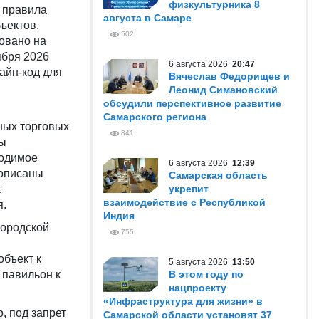
физкультурника 8
 правила
августа в Самаре
ъектов.
502
овано на
ября 2026
6 августа 2026
20:47
айн‑код для
Вячеслав Федорищев и
Леонид Симановский
обсудили перспективное развитие
Самарского региона
ных торговых
841
ты
ходимое
6 августа 2026
12:39
рописаны
Самарская область
к
укрепит
взаимодействие с Республикой
я.
Индия
городской
755
объект к
5 августа 2026
13:50
 павильон к
В этом году по
нацпроекту
«Инфраструктура для жизни» в
, под запрет
Самарской области установят 37