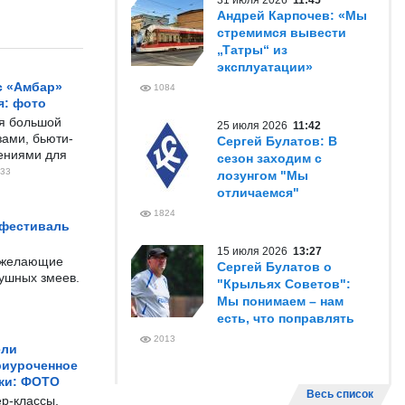
31 июля 2026
11:45
Андрей Карпочев: «Мы
стремимся вывести
„Татры“ из
эксплуатации»
с «Амбар»
1084
я: фото
ся большой
25 июля 2026
11:42
ами, бьюти-
Сергей Булатов: В
чениями для
сезон заходим с
33
лозунгом "Мы
отличаемся"
1824
 фестиваль
15 июля 2026
13:27
е желающие
Сергей Булатов о
душных змеев.
"Крыльях Советов":
Мы понимаем – нам
есть, что поправлять
2013
ели
риуроченное
жи: ФОТО
Весь список
р-классы,