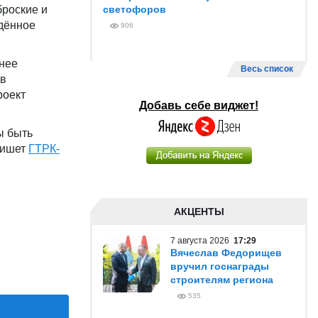
броские и
светофоров
дённое
906
анее
Весь список
 в
роект
Добавь себе виджет!
ы быть
пишет
ГТРК-
АКЦЕНТЫ
7 августа 2026
17:29
Вячеслав Федорищев
вручил госнаграды
строителям региона
535