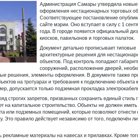
Администрация Самары утвердила новые
оформления нестационарных торговых об
Соответствующее постановление опублик
сайте мэрии. Оно вступает в силу с 1 сент
года. В городе появится официальный диз
киосков, павильонов и торговых палаток.
Документ детально прописывает типовые
архитектурные решения для нестационар
объектов. Под контроль попадают габари
сооружений, расположение дверей, необ
овые решения, элементы оформления. В документе также п
ектов на тротуарах и требования к подключению объекта 
р, допускается только подземная прокладка электрокабел
яд строгих запретов, призванных сохранить единый стиль 
ет на капитальное строительство. Объекты не должен иметь
та или подземных помещений, которые позволяют отнести 
 Это правило действует независимо от того, подключён ли
 рекламные материалы на навесах и прилавках. Кроме того