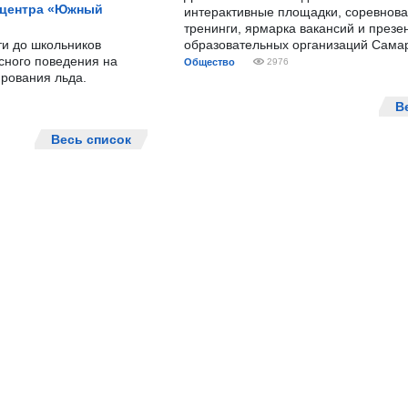
 центра «Южный
интерактивные площадки, соревнова
тренинги, ярмарка вакансий и презе
ти до школьников
образовательных организаций Сама
сного поведения на
Общество
2976
рования льда.
В
Весь список