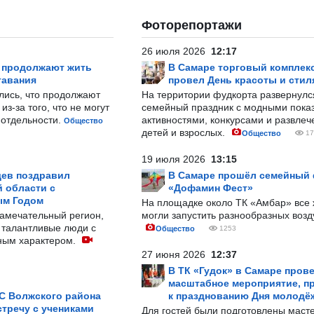
Фоторепортажи
26 июля 2026
12:17
р продолжают жить
В Самаре торговый комплек
тавания
провел День красоты и стил
лись, что продолжают
На территории фудкорта развернул
з-за того, что не могут
семейный праздник с модными показ
-отдельности.
активностями, конкурсами и развле
Общество
детей и взрослых.
Общество
17
19 июля 2026
13:15
ев поздравил
В Самаре прошёл семейный
 области с
«Дофамин Фест»
ым Годом
На площадке около ТК «Амбар» вс
замечательный регион,
могли запустить разнообразных воз
 талантливые люди с
Общество
1253
ным характером.
27 июня 2026
12:37
В ТК «Гудок» в Самаре пров
масштабное мероприятие, п
С Волжского района
к празднованию Дня молодё
тречу с учениками
Для гостей были подготовлены масте