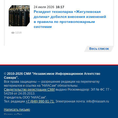
24 июля 2026
16:17
Резидент технопарка «Жигулевская
долина» добился внесения изменений
в правила по противопожарным
системам
1216
Весь список
©
2010-2026 СМИ
"Независимое Информационное Агентство
Самара"
.
Все права защищены — разрешение редакции на перепечатку
материалов и ссылка на "НИАСам" обязательны.
Свидетельство регистрации СМИ
выдано Роскомнадзор: ЭЛ № ФС 77 -
54259 от 24.05.2013.
Учредитель ООО "НИАСам".
Тел. редакции
+7 (846) 990-91-71.
Электронная почта: info@niasam.ru
Написать письмо
Карта сайта