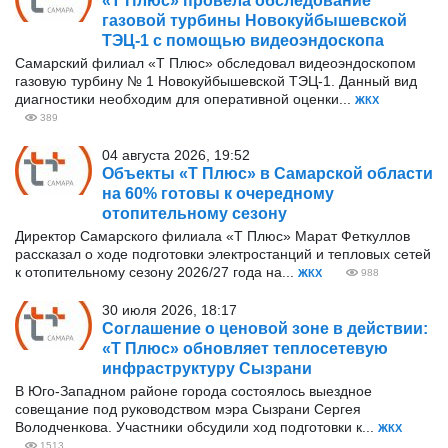
«Т Плюс» провела обследование
газовой турбины Новокуйбышевской
ТЭЦ-1 с помощью видеоэндоскопа
Самарский филиал «Т Плюс» обследовал видеоэндоскопом
газовую турбину № 1 Новокуйбышевской ТЭЦ-1. Данный вид
диагностики необходим для оперативной оценки...
ЖКХ
389
04 августа 2026, 19:52
Объекты «Т Плюс» в Самарской области
на 60% готовы к очередному
отопительному сезону
Директор Самарского филиала «Т Плюс» Марат Феткуллов
рассказал о ходе подготовки электростанций и тепловых сетей
к отопительному сезону 2026/27 года на...
ЖКХ
988
30 июля 2026, 18:17
Соглашение о ценовой зоне в действии:
«Т Плюс» обновляет теплосетевую
инфраструктуру Сызрани
В Юго-Западном районе города состоялось выездное
совещание под руководством мэра Сызрани Сергея
Володченкова. Участники обсудили ход подготовки к...
ЖКХ
1513