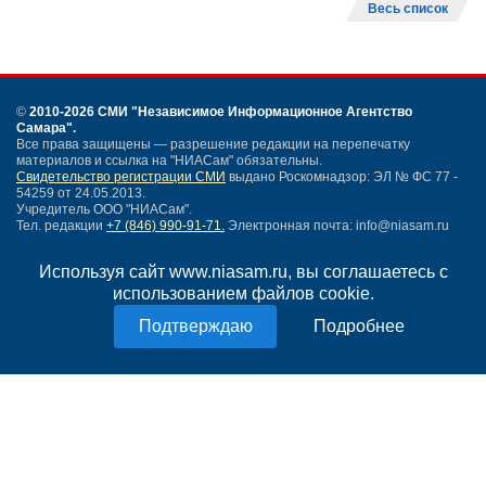
Весь список
©
2010-2026 СМИ
"Независимое Информационное Агентство
Самара"
.
Все права защищены — разрешение редакции на перепечатку
материалов и ссылка на "НИАСам" обязательны.
Свидетельство регистрации СМИ
выдано Роскомнадзор: ЭЛ № ФС 77 -
54259 от 24.05.2013.
Учредитель ООО "НИАСам".
Тел. редакции
+7 (846) 990-91-71.
Электронная почта: info@niasam.ru
Написать письмо
Используя сайт www.niasam.ru, вы соглашаетесь с
Карта сайта
использованием файлов cookie.
Нашли ошибку?
Политика конфиденциальности
Подробнее
Согласие на обработку персональных данных
18+