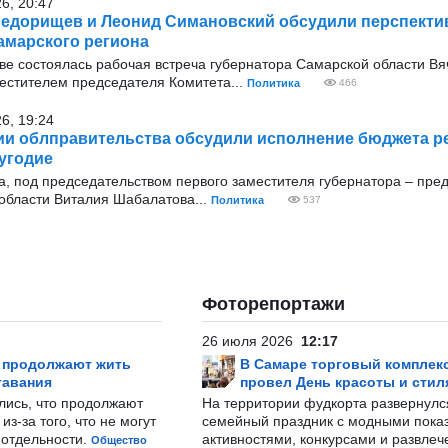
26, 20:47
едорищев и Леонид Симановский обсудили перспекти
амарского региона
оскве состоялась рабочая встреча губернатора Самарской области В
стителем председателя Комитета...
Политика
466
26, 19:24
ии облправительства обсудили исполнение бюджета ре
угодие
ода, под председательством первого заместителя губернатора – пре
области Виталия Шабалатова...
Политика
537
Фоторепортажи
26 июля 2026
12:17
р продолжают жить
В Самаре торговый комплек
тавания
провел День красоты и стил
лись, что продолжают
На территории фудкорта развернул
з-за того, что не могут
семейный праздник с модными показ
-отдельности.
активностями, конкурсами и развле
Общество