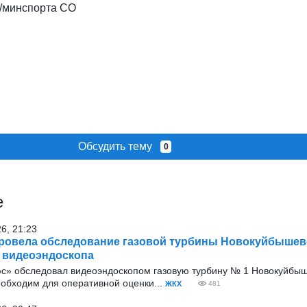
/минспорта СО
Обсудить тему
0
е
26, 21:23
ровела обследование газовой турбины Новокуйбышев
 видеоэндоскопа
с» обследовал видеоэндоскопом газовую турбину № 1 Новокуйбыш
еобходим для оперативной оценки...
ЖКХ
481