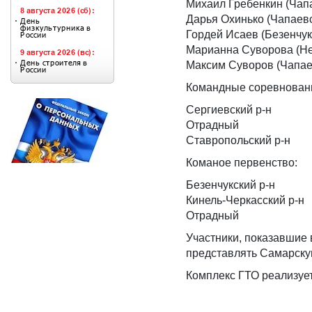
Михаил Гребенкин (Чап
Дарья Охинько (Чапаевс
Гордей Исаев (Безенчук
Марианна Суворова (Неф
Максим Суворов (Чапае
Командные соревновани
Сергиевский р-н
Отрадный
Ставропольский р-н
Команое первенство:
Безенчукский р-н
Кинель-Черкасский р-н
Отрадный
Участники, показавшие 
представлять Самарску
Комплекс ГТО реализуе