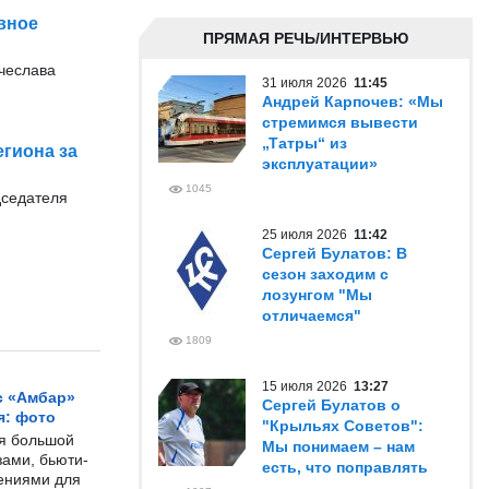
вное
ПРЯМАЯ РЕЧЬ/ИНТЕРВЬЮ
ячеслава
31 июля 2026
11:45
Андрей Карпочев: «Мы
стремимся вывести
„Татры“ из
гиона за
эксплуатации»
1045
дседателя
25 июля 2026
11:42
Сергей Булатов: В
сезон заходим с
лозунгом "Мы
отличаемся"
1809
15 июля 2026
13:27
с «Амбар»
Сергей Булатов о
я: фото
"Крыльях Советов":
ся большой
Мы понимаем – нам
ами, бьюти-
есть, что поправлять
чениями для