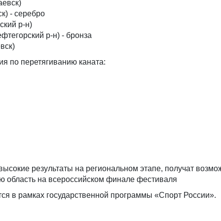
аевск)
к) - серебро
ский р-н)
тегорский р-н) - бронза
вск)
я по перетягиванию каната:
высокие результаты на региональном этапе, получат возмо
ю область на всероссийском финале фестиваля
тся в рамках государственной программы «Спорт России».