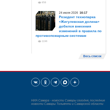
958
24 июля 2026
16:17
Резидент технопарка
«Жигулевская долина»
добился внесения
изменений в правила по
противопожарным системам
1196
Весь список
НИА Самара - новости Самары сегодня, последние
новости Самары Тольятти и Самарской области