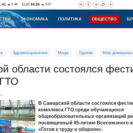
1.41
0.48
EUR
94.06
0.87
СТЕЙ
ЭКОНОМИКА
ПОЛИТИКА
ОБЩЕСТВО
БЛ
ра
Здравоохранение
Мода
Туризм
Мир домашних
ой области состоялся фест
 ГТО
42
В Самарской области состоялся фести
комплекса ГТО среди обучающихся
общеобразовательных организаций ре
посвященный 95-летию Всесоюзного к
«Готов к труду и обороне».