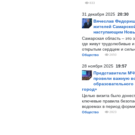
833
31 декабря 2025
20:30
Вячеслав Федорищ
жителей Самарской
наступающим Нов
Самарская область – это 
где живут трудолюбивые и
открытым сердцем и силь
Общество
2650
28 ноября 2025
19:57
Представители МЧ
провели важную вс
образовательного
город»
Целью визита было донес
ключевые правила безопа
водоемах в период форми
Общество
2823