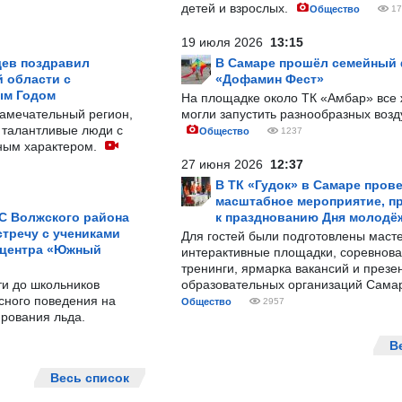
детей и взрослых.
Общество
17
19 июля 2026
13:15
ев поздравил
В Самаре прошёл семейный
 области с
«Дофамин Фест»
ым Годом
На площадке около ТК «Амбар» вс
замечательный регион,
могли запустить разнообразных воз
 талантливые люди с
Общество
1237
ным характером.
27 июня 2026
12:37
В ТК «Гудок» в Самаре пров
масштабное мероприятие, п
С Волжского района
к празднованию Дня молодё
тречу с учениками
Для гостей были подготовлены масте
 центра «Южный
интерактивные площадки, соревнова
тренинги, ярмарка вакансий и презе
ти до школьников
образовательных организаций Сама
сного поведения на
Общество
2957
рования льда.
В
Весь список