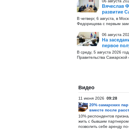
06 августа 20
Вячеслав Ф
развитие С
В четверг, 6 августа, в М
Федорищева с первым заме
06 августа 20
На заседан
первое пол
В среду, 5 августа 2026 г
Правительства Самарской 
Видео
11 июня 2026
09:28
20% самарских па
вместе после расс
10% респондентов призна
жить с бывшим партнером и
позволить себе аренду по