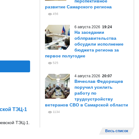
перспективное
развитие Самарского региона
456
6 августа 2026
19:24
На заседании
облправительства
обсудили исполнение
бюджета региона за
первое полугодие
525
4 августа 2026
20:07
Вячеслав Федорищев
поручил усилить
работу по
трудоустройству
ветеранов СВО в Самарской области
ской ТЭЦ-1
1134
евской ТЭЦ-1.
Весь список