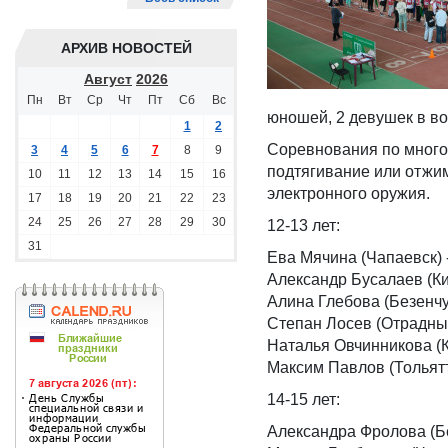
АРХИВ НОВОСТЕЙ
Август
2026
Пн
Вт
Ср
Чт
Пт
Сб
Вс
юношей, 2 девушек в воз
1
2
Соревнования по многоб
3
4
5
6
7
8
9
подтягивание или отжим
10
11
12
13
14
15
16
электронного оружия.
17
18
19
20
21
22
23
24
25
26
27
28
29
30
12-13 лет:
31
Ева Мячина (Чапаевск) 
Александр Бусалаев (Ки
Алина Глебова (Безенчук
Степан Лосев (Отрадны
Наталья Овчинникова (К
Максим Павлов (Тольят
14-15 лет:
Александра Фролова (Бе