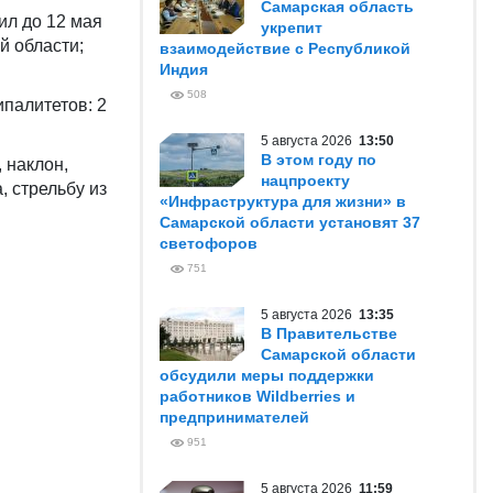
Самарская область
ил до 12 мая
укрепит
й области;
взаимодействие с Республикой
Индия
508
ипалитетов: 2
5 августа 2026
13:50
В этом году по
 наклон,
нацпроекту
, стрельбу из
«Инфраструктура для жизни» в
Самарской области установят 37
светофоров
751
5 августа 2026
13:35
В Правительстве
Самарской области
обсудили меры поддержки
работников Wildberries и
предпринимателей
951
5 августа 2026
11:59