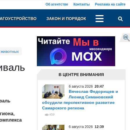
Об агентстве
Контакты
Реклама на сайте
АГОУСТРОЙСТВО
ЗАКОН И ПОРЯДОК
 животных
иваль
В ЦЕНТРЕ ВНИМАНИЯ
6 августа 2026
20:47
Вячеслав Федорищев и
Леонид Симановский
валь
обсудили перспективное развитие
Самарского региона
гиона,
459
омплекса
6 августа 2026
12:39