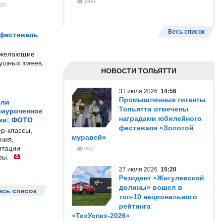
1997
15
Весь список
 фестиваль
е желающие
душных змеев.
НОВОСТИ ТОЛЬЯТТИ
31 июля 2026
14:56
Промышленные гиганты
ели
Тольятти отмечены
риуроченное
наградами юбилейного
жи: ФОТО
фестиваля «Золотой
р-классы,
муравей»
ния,
нтации
957
ры.
27 июля 2026
15:20
Резидент «Жигулевской
долины» вошел в
есь список
топ-10 национального
рейтинга
«ТехУспех-2026»