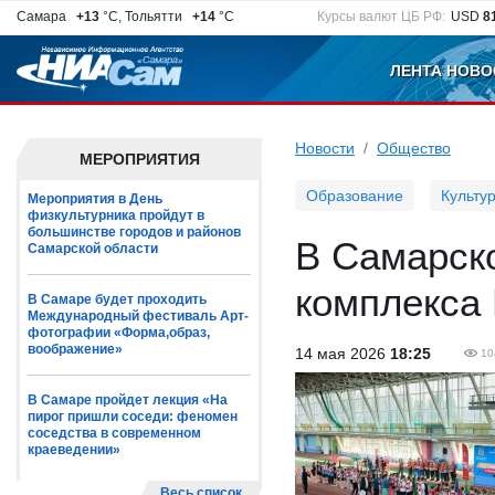
Самара
+13
°C, Тольятти
+14
°C
Курсы валют ЦБ РФ:
USD
8
ЛЕНТА НОВО
Новости
Общество
МЕРОПРИЯТИЯ
Образование
Культу
Мероприятия в День
физкультурника пройдут в
большинстве городов и районов
В Самарск
Самарской области
комплекса
В Самаре будет проходить
Международный фестиваль Арт-
фотографии «Форма,образ,
воображение»
14 мая 2026
18:25
10
В Самаре пройдет лекция «На
пирог пришли соседи: феномен
соседства в современном
краеведении»
Весь список