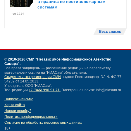
в правила по противопожарным
системам
1214
Весь список
©
2010-2026 СМИ
"Независимое Информационное Агентство
Самара"
.
Все права защищены — разрешение редакции на перепечатку
материалов и ссылка на "НИАСам" обязательны.
Свидетельство регистрации СМИ
выдано Роскомнадзор: ЭЛ № ФС 77 -
54259 от 24.05.2013.
Учредитель ООО "НИАСам".
Тел. редакции
+7 (846) 990-91-71.
Электронная почта: info@niasam.ru
Написать письмо
Карта сайта
Нашли ошибку?
Политика конфиденциальности
Согласие на обработку персональных данных
18+