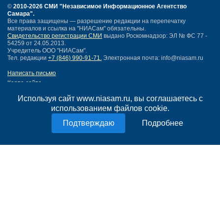
©
2010-2026 СМИ
"Независимое Информационное Агентство
Самара"
.
Все права защищены — разрешение редакции на перепечатку
материалов и ссылка на "НИАСам" обязательны.
Свидетельство регистрации СМИ
выдано Роскомнадзор: ЭЛ № ФС 77 -
54259 от 24.05.2013.
Учредитель ООО "НИАСам".
Тел. редакции
+7 (846) 990-91-71.
Электронная почта: info@niasam.ru
Написать письмо
Карта сайта
Нашли ошибку?
Используя сайт www.niasam.ru, вы соглашаетесь с
Политика конфиденциальности
использованием файлов cookie.
Согласие на обработку персональных данных
18+
Подробнее
НИА Самара - новости Самары сегодня, последние новости Самары
Тольятти и Самарской области
Создание сайта —
mediaidea