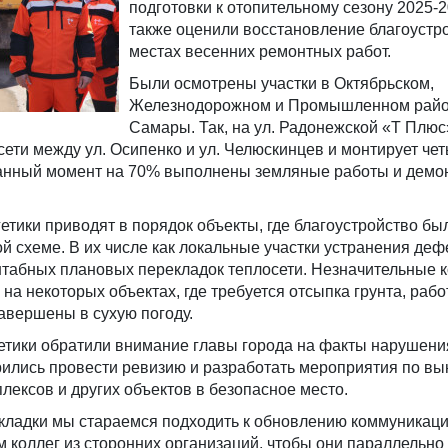
подготовки к отопительному сезону 2025-20
также оценили восстановление благоустр
местах весенних ремонтных работ.
Были осмотрены участки в Октябрьском,
Железнодорожном и Промышленном рай
Самары. Так, на ул. Радонежской «Т Плюс
сети между ул. Осипенко и ул. Челюскинцев и монтирует че
анный момент на 70% выполнены земляные работы и демо
гетики приводят в порядок объекты, где благоустройство бы
 схеме. В их числе как локальные участки устранения дефе
табных плановых перекладок теплосети. Незначительные 
на некоторых объектах, где требуется отсыпка грунта, рабо
завершены в сухую погоду.
гетики обратили внимание главы города на факты нарушен
рились провести ревизию и разработать мероприятия по вы
лексов и других объектов в безопасное место.
екладки мы стараемся подходить к обновлению коммуникац
 коллег из сторонних организаций, чтобы они параллельно