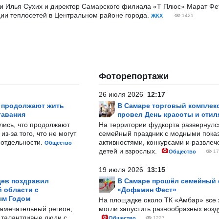
ти Илья Сухих и директор Самарского филиала «Т Плюс» Марат Фе
ции теплосетей в Центральном районе города.
ЖКХ
1421
Фоторепортажи
26 июля 2026
12:17
р продолжают жить
В Самаре торговый комплек
тавания
провел День красоты и стил
лись, что продолжают
На территории фудкорта развернул
з-за того, что не могут
семейный праздник с модными показ
-отдельности.
активностями, конкурсами и развле
Общество
детей и взрослых.
Общество
17
19 июля 2026
13:15
ев поздравил
В Самаре прошёл семейный
 области с
«Дофамин Фест»
ым Годом
На площадке около ТК «Амбар» вс
замечательный регион,
могли запустить разнообразных воз
 талантливые люди с
Общество
1227