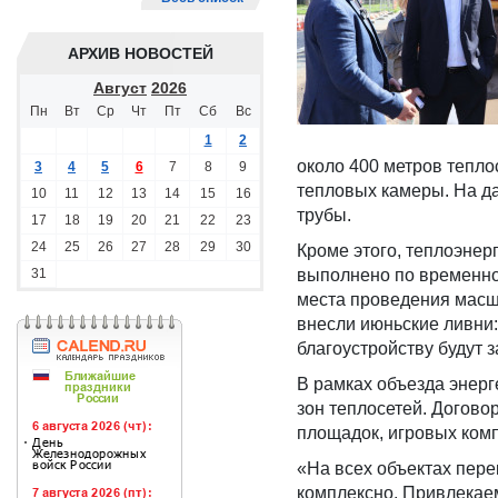
АРХИВ НОВОСТЕЙ
Август
2026
Пн
Вт
Ср
Чт
Пт
Сб
Вс
1
2
около 400 метров тепло
3
4
5
6
7
8
9
тепловых камеры. На д
10
11
12
13
14
15
16
трубы.
17
18
19
20
21
22
23
24
25
26
27
28
29
30
Кроме этого, теплоэнер
31
выполнено по временной
места проведения масш
внесли июньские ливни: 
благоустройству будут 
В рамках объезда энер
зон теплосетей. Догово
площадок, игровых комп
«На всех объектах пер
комплексно. Привлекаем