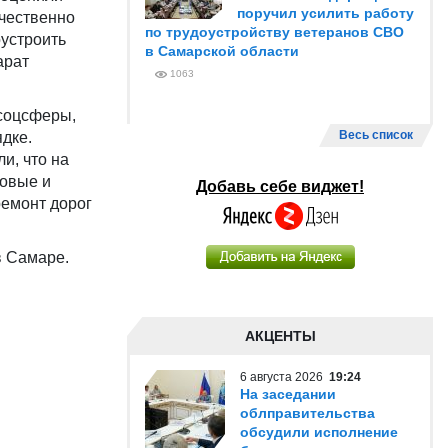
поручил усилить работу
ачественно
по трудоустройству ветеранов СВО
устроить
в Самарской области
арат
1063
 соцсферы,
Весь список
дке.
и, что на
ловые и
Добавь себе виджет!
ремонт дорог
в Самаре.
АКЦЕНТЫ
6 августа 2026
19:24
На заседании
облправительства
обсудили исполнение