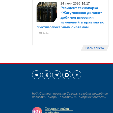
24 июля 2026
16:17
Резидент технопарка
«Жигулевская долина»
добился внесения
изменений в правила по
противопожарным системам
1181
Весь список
НИА Самара - новости Самары сегодня, последние
новости Самары Тольятти и Самарской области
Создание сайта —
mediaidea