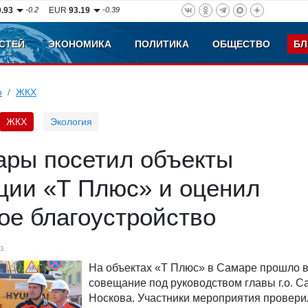
0.93
-0.2
EUR
93.19
-0.39
СТЕЙ
ЭКОНОМИКА
ПОЛИТИКА
ОБЩЕСТВО
БЛ
о
ЖКХ
ЖКХ
Экология
ары посетил объекты
ции «Т Плюс» и оценил
ое благоустройство
3
На объектах «Т Плюс» в Самаре прошло 
совещание под руководством главы г.о. 
Носкова. Участники мероприятия провери