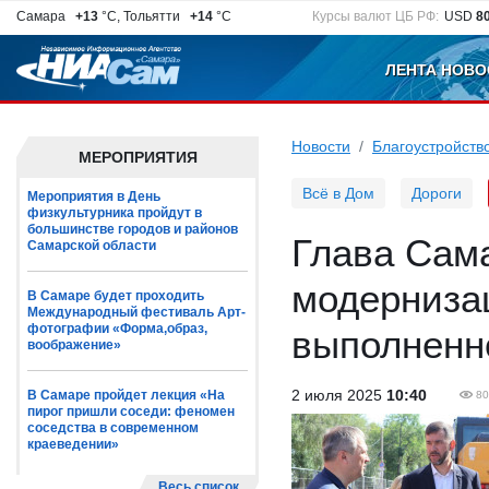
Самара
+13
°C, Тольятти
+14
°C
Курсы валют ЦБ РФ:
USD
8
ЛЕНТА НОВО
Новости
Благоустройств
МЕРОПРИЯТИЯ
Всё в Дом
Дороги
Мероприятия в День
физкультурника пройдут в
большинстве городов и районов
Глава Сам
Самарской области
модерниза
В Самаре будет проходить
Международный фестиваль Арт-
фотографии «Форма,образ,
выполненн
воображение»
2 июля 2025
10:40
В Самаре пройдет лекция «На
80
пирог пришли соседи: феномен
соседства в современном
краеведении»
Весь список