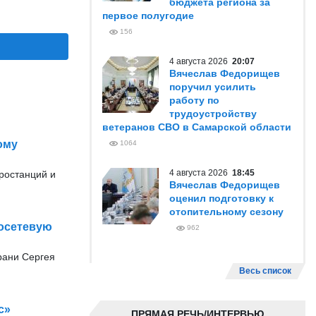
бюджета региона за
первое полугодие
156
4 августа 2026
20:07
Вячеслав Федорищев
поручил усилить
работу по
трудоустройству
ветеранов СВО в Самарской области
ому
1064
4 августа 2026
18:45
ростанций и
Вячеслав Федорищев
оценил подготовку к
отопительному сезону
лосетевую
962
рани Сергея
Весь список
с»
ПРЯМАЯ РЕЧЬ/ИНТЕРВЬЮ