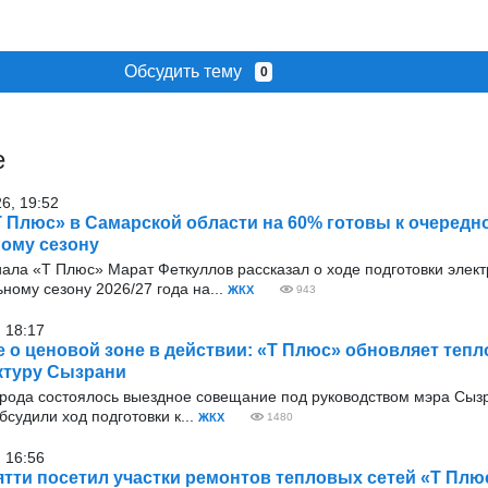
Обсудить тему
0
е
26, 19:52
 Плюс» в Самарской области на 60% готовы к очередн
ому сезону
ала «Т Плюс» Марат Феткуллов рассказал о ходе подготовки элект
ьному сезону 2026/27 года на...
ЖКХ
943
 18:17
 о ценовой зоне в действии: «Т Плюс» обновляет теп
ктуру Сызрани
рода состоялось выездное совещание под руководством мэра Сыз
бсудили ход подготовки к...
ЖКХ
1480
 16:56
ятти посетил участки ремонтов тепловых сетей «Т Плю