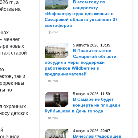
В этом году по
26 гг., а
нацпроекту
ойства на
«Инфраструктура для жизни» в
Самарской области установят 37
светофоров
онах
654
» меняет
5 августа 2026
13:35
тыре новых
В Правительстве
нтаж старой
Самарской области
обсудили меры поддержки
работников Wildberries и
ло
предпринимателей
ктов, так и
758
коррективы
ты по
5 августа 2026
11:59
В Самаре не будет
концерта на площади
ия охранных
Куйбышева в День города
носу детских
604
ий
4 августа 2026
20:07
Вячеслав Федорищев
 оценили