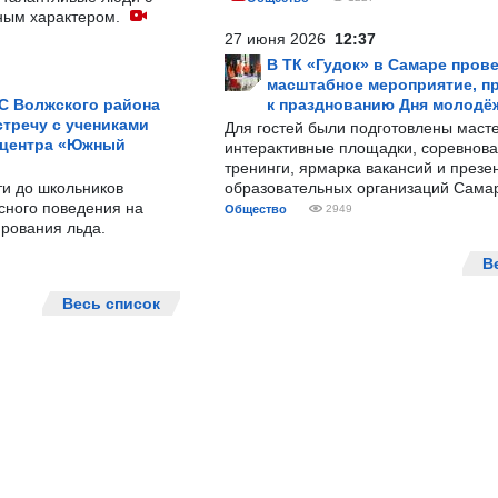
ным характером.
27 июня 2026
12:37
В ТК «Гудок» в Самаре пров
масштабное мероприятие, п
С Волжского района
к празднованию Дня молодё
тречу с учениками
Для гостей были подготовлены масте
 центра «Южный
интерактивные площадки, соревнова
тренинги, ярмарка вакансий и презе
ти до школьников
образовательных организаций Сама
сного поведения на
Общество
2949
рования льда.
В
Весь список