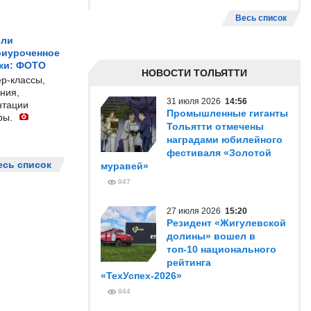
Весь список
ели
риуроченное
жи: ФОТО
НОВОСТИ ТОЛЬЯТТИ
р-классы,
ния,
31 июля 2026
14:56
нтации
Промышленные гиганты
ры.
Тольятти отмечены
наградами юбилейного
фестиваля «Золотой
есь список
муравей»
947
27 июля 2026
15:20
Резидент «Жигулевской
долины» вошел в
топ-10 национального
рейтинга
«ТехУспех-2026»
944