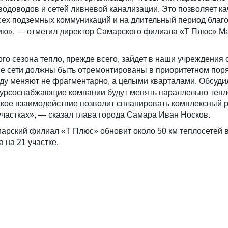
водоводов и сетей ливневой канализации. Это позволяет к
сех подземных коммуникаций и на длительный период благо
ю», — отметил директор Самарского филиала «Т Плюс» М
го сезона тепло, прежде всего, зайдет в наши учреждения
е сети должны быть отремонтированы в приоритетном поря
ду меняют не фрагментарно, а целыми кварталами. Обсудил
сурсоснабжающие компании будут менять параллельно теп
акое взаимодействие позволит спланировать комплексный 
участках», — сказал глава города Самара Иван Носков.
арский филиал «Т Плюс» обновит около 50 км теплосетей 
 на 21 участке.