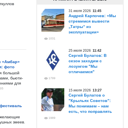
ткуллов
31 июля 2026
11:45
Андрей Карпочев: «Мы
стремимся вывести
„Татры“ из
эксплуатации»
1031
25 июля 2026
11:42
Сергей Булатов: В
сезон заходим с
с «Амбар»
лозунгом "Мы
я: фото
отличаемся"
ся большой
ами, бьюти-
1799
чениями для
05
15 июля 2026
13:27
Сергей Булатов о
"Крыльях Советов":
 фестиваль
Мы понимаем – нам
есть, что поправлять
е желающие
1989
душных змеев.