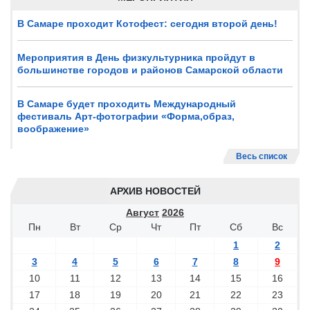
В Самаре проходит Котофест: сегодня второй день!
Мероприятия в День физкультурника пройдут в
большинстве городов и районов Самарской области
В Самаре будет проходить Международный
фестиваль Арт-фотографии «Форма,образ,
воображение»
Весь список
АРХИВ НОВОСТЕЙ
Август
2026
Пн
Вт
Ср
Чт
Пт
Сб
Вс
1
2
3
4
5
6
7
8
9
10
11
12
13
14
15
16
17
18
19
20
21
22
23