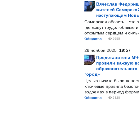
Вячеслав Федорищ
жителей Самарской
наступающим Нов
Самарская область – это 
где живут трудолюбивые и
открытым сердцем и силь
Общество
2655
28 ноября 2025
19:57
Представители МЧ
провели важную вс
образовательного
город»
Целью визита было донес
ключевые правила безопа
водоемах в период форми
Общество
2828