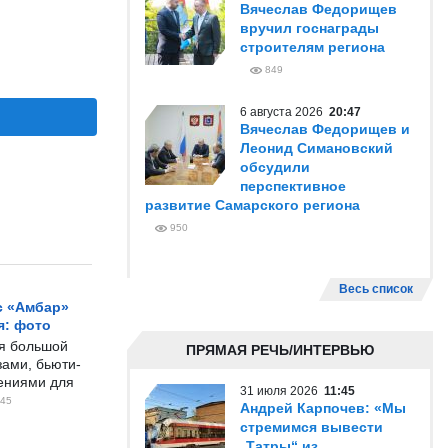
Вячеслав Федорищев
вручил госнаграды
строителям региона
849
6 августа 2026
20:47
Вячеслав Федорищев и
Леонид Симановский
обсудили
перспективное
развитие Самарского региона
950
Весь список
с «Амбар»
я: фото
ся большой
ПРЯМАЯ РЕЧЬ/ИНТЕРВЬЮ
ами, бьюти-
чениями для
31 июля 2026
11:45
45
Андрей Карпочев: «Мы
стремимся вывести
„Татры“ из