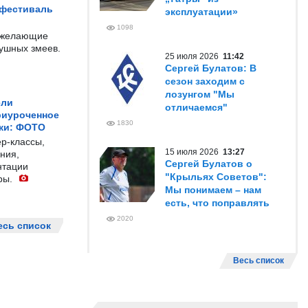
 фестиваль
эксплуатации»
1098
е желающие
душных змеев.
25 июля 2026
11:42
Сергей Булатов: В
сезон заходим с
лозунгом "Мы
ели
отличаемся"
риуроченное
1830
жи: ФОТО
р-классы,
15 июля 2026
13:27
ния,
Сергей Булатов о
нтации
"Крыльях Советов":
ры.
Мы понимаем – нам
есть, что поправлять
2020
есь список
Весь список