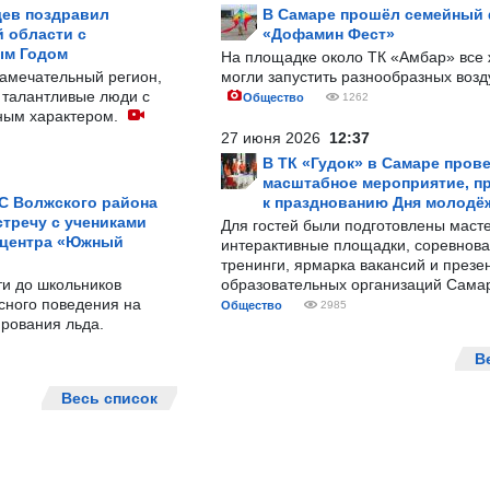
ев поздравил
В Самаре прошёл семейный
 области с
«Дофамин Фест»
ым Годом
На площадке около ТК «Амбар» вс
замечательный регион,
могли запустить разнообразных воз
 талантливые люди с
Общество
1262
ным характером.
27 июня 2026
12:37
В ТК «Гудок» в Самаре пров
масштабное мероприятие, п
С Волжского района
к празднованию Дня молодё
тречу с учениками
Для гостей были подготовлены масте
 центра «Южный
интерактивные площадки, соревнова
тренинги, ярмарка вакансий и презе
ти до школьников
образовательных организаций Сама
сного поведения на
Общество
2985
рования льда.
В
Весь список