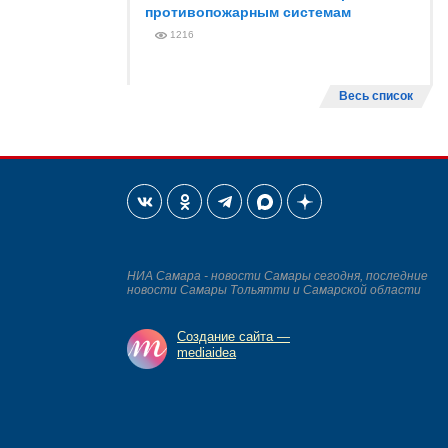
противопожарным системам
1216
Весь список
НИА Самара - новости Самары сегодня, последние
новости Самары Тольятти и Самарской области
Создание сайта —
mediaidea