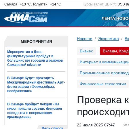
Самара
+13
°C, Тольятти
+14
°C
Курсы валют ЦБ РФ:
USD
8
ЛЕНТА НОВО
Новости
Экономика
Вк
МЕРОПРИЯТИЯ
Бизнес
Вклады, Кред
Мероприятия в День
физкультурника пройдут в
большинстве городов и районов
Интернет и коммуникаци
Самарской области
Промышленное производ
В Самаре будет проходить
Международный фестиваль Арт-
Финансовые технологии
фотографии «Форма,образ,
воображение»
Проверка к
В Самаре пройдет лекция «На
происходит
пирог пришли соседи: феномен
соседства в современном
краеведении»
22 июля 2025
07:47
Весь список