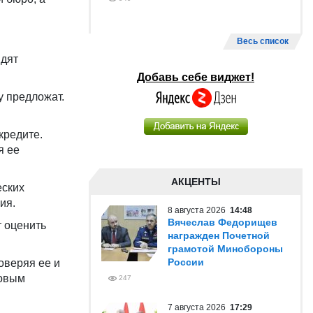
Весь список
идят
Добавь себе виджет!
у предложат.
кредите.
я ее
АКЦЕНТЫ
еских
ия.
8 августа 2026
14:48
Вячеслав Федорищев
т оценить
награжден Почетной
грамотой Минобороны
России
оверяя ее и
совым
247
7 августа 2026
17:29