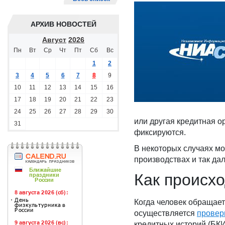
АРХИВ НОВОСТЕЙ
Август
2026
Пн
Вт
Ср
Чт
Пт
Сб
Вс
1
2
3
4
5
6
7
8
9
10
11
12
13
14
15
16
17
18
19
20
21
22
23
24
25
26
27
28
29
30
или другая кредитная о
31
фиксируются.
В некоторых случаях мо
производствах и так дал
Как происх
Когда человек обращает
осуществляется
провер
кредитных историй (БКИ