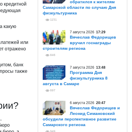
обратился к жителям
 о кредитной
Самарской области по случаю Дня
следующая
физкультурника
1151
на какую
7 августа 2026
17:29
Вячеслав Федорищев
платежей или
вручил госнаграды
строителям региона
ет отражено
846
итом, банк
7 августа 2026
13:48
апросы также
Программа Дня
физкультурника 8
августа в Самаре
697
рии?
6 августа 2026
20:47
Вячеслав Федорищев и
Леонид Симановский
,
обсудили перспективное развитие
Самарского региона
 бюро
 бюро, а
949