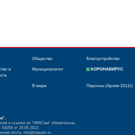
Общество
Благоустройство
тво и
Муниципалитет
КОРОНАВИРУС
сть
В мире
Персоны (Архив-2012г)
ра"
.
лов и ссылка на "НИАСам" обязательны.
54259 от 24.05.2013.
нная почта: info@niasam.ru