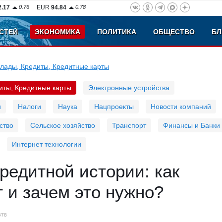
2.17
0.76
EUR
94.84
0.78
СТЕЙ
ЭКОНОМИКА
ПОЛИТИКА
ОБЩЕСТВО
БЛ
лады, Кредиты, Кредитные карты
иты, Кредитные карты
Электронные устройства
и
Налоги
Наука
Нацпроекты
Новости компаний
ство
Сельское хозяйство
Транспорт
Финансы и Банки
Интернет технологии
редитной истории: как
 и зачем это нужно?
578