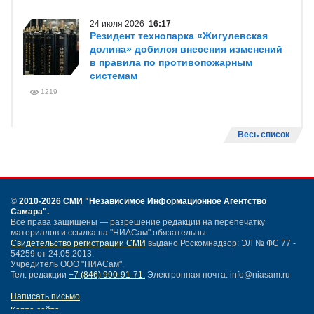
24 июля 2026
16:17
Резидент технопарка «Жигулевская
долина» добился внесения изменений
в правила по противопожарным
системам
1219
Весь список
©
2010-2026 СМИ
"Независимое Информационное Агентство
Самара"
.
Все права защищены — разрешение редакции на перепечатку
материалов и ссылка на "НИАСам" обязательны.
Свидетельство регистрации СМИ
выдано Роскомнадзор: ЭЛ № ФС 77 -
54259 от 24.05.2013.
Учредитель ООО "НИАСам".
Тел. редакции
+7 (846) 990-91-71.
Электронная почта: info@niasam.ru
Написать письмо
Карта сайта