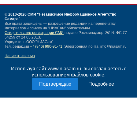
©
2010-2026 СМИ
"Независимое Информационное Агентство
Самара"
.
Все права защищены — разрешение редакции на перепечатку
материалов и ссылка на "НИАСам" обязательны.
Свидетельство регистрации СМИ
выдано Роскомнадзор: ЭЛ № ФС 77 -
54259 от 24.05.2013.
Учредитель ООО "НИАСам".
Тел. редакции
+7 (846) 990-91-71.
Электронная почта: info@niasam.ru
Написать письмо
Карта сайта
Нашли ошибку?
Используя сайт www.niasam.ru, вы соглашаетесь с
Политика конфиденциальности
использованием файлов cookie.
Согласие на обработку персональных данных
Подробнее
18+
НИА Самара - новости Самары сегодня, последние новости Самары
Тольятти и Самарской области